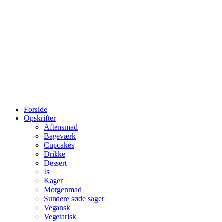
Forside
Opskrifter
Aftensmad
Bageværk
Cupcakes
Drikke
Dessert
Is
Kager
Morgenmad
Sundere søde sager
Vegansk
Vegetarisk