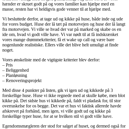
hænder er skruet godt på og vores familier kan hjælpe med en
masse, resten har vi heldigvis gode venner til at hjælpe med.
Vi besluttede derfor, at tage ud og kikke på huse, både inde og ude
for vores budget. Huse der lå tæt på motorvejen og huse der lå langt
fra motorvejen. Vi ville se hvad der var på marked og skabe os en
ide om, hvad vi godt ville have. Vi var nødt til at få indskrænket
vores mange drømmekriterier, få et wake up call og være bare
nogenlunde realistiske. Ellers ville det blive helt umuligt at finde
noget.
Vores ønskeliste med de vigtigste kriterier blev derfor:
– Pris
– Beliggenhed
– Planløsning
– Renoveringsprojekt
Med disse 4 punkter på listen, gik vi igen ud og kikkede på 3
forskellige huse. Huse vi ikke regnede med at skulle købe, men blot
kikke på. Det sidste hus vi kikkede på, faldt vi pladask for, til stor
overraskelse for os begge. Det var et hus vi faktisk allerede havde
afskrevet på forhånd, men igen, vi ville godt ud og kikke på
forskellige typer huse, for at se hvilken stil vi godt ville have.
Egendomsmægleren der stod for salget af huset, og dermed også for