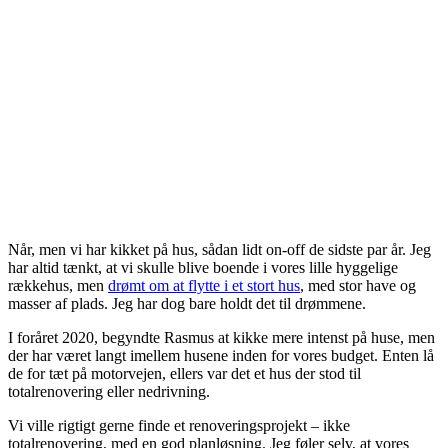
Når, men vi har kikket på hus, sådan lidt on-off de sidste par år. Jeg
har altid tænkt, at vi skulle blive boende i vores lille hyggelige
rækkehus, men
drømt om at flytte i et stort hus
, med stor have og
masser af plads. Jeg har dog bare holdt det til drømmene.
I foråret 2020, begyndte Rasmus at kikke mere intenst på huse, men
der har været langt imellem husene inden for vores budget. Enten lå
de for tæt på motorvejen, ellers var det et hus der stod til
totalrenovering eller nedrivning.
Vi ville rigtigt gerne finde et renoveringsprojekt – ikke
totalrenovering, med en god planløsning. Jeg føler selv, at vores