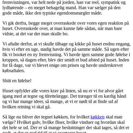
fremvisningen, var helt nede på jorden, han var reel, sympatisk og
lydhørende – en meget behagelig mand. Han var sælger på den
gode måde, ikke den typiske egendomsmægler måde.
Vi gik derfra, begge meget overraskede over vores egen reaktion på
huset. Overraskede over, at man kunne føle sådan, når man bare
vidste, at det var der man skulle bo.
Vi aftalte derfor, at vi skulle tilbage og kikke på huset endnu engang,
hvis vi efter en uge, stadig havde det på samme måde. Så ugen efter
fik vi booket en ny fremvisning. Vi havde igen samme gode følelse i
kroppen, så dagen efter, blev der smidt et bud afsted på huset. Inden
for få dage, var vi blevet enige om prisen og havde underskrevet
købsaftalen.
Shiit en følelse!
Huset opfylder alle vores krav på listen, så nu er vi for alvor gået
igang med at tegne og tilrettelægge. Det trænger til en kærlig hånd
og vi har mange ideer, så mange, at vi er nødt til at finde ud af
hvilken retning vi skal gå.
Så lige nu bliver der tegnet køkken, for hvilket
køkken
skal man
vælge? Hvilket gulv, hvilke fliser, hvilke vinduer og hvordan skal
det hele se ud. Der er så mange beslutninger der skal tages, så det er
godt, at der er god tid til at vi overtager huset.