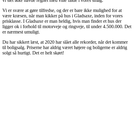
vi slet ikke havde regnet med ville falde i vores smag.
Vi er svære at gøre tilfredse, og der er bare ikke mulighed for at
være kræsen, når man kikker på hus i Gladsaxe, inden for vores
prisklasse. I Gladsaxe er man heldig, hvis man finder et hus der
ligger ok i forhold til motorveje og ringveje, til under 4.500.000. Det
er nærmest umuligt.
Du har sikkert læst, at 2020 har slået alle rekorder, når det kommer
til boligsalg. Priserne har aldrig været højere og boligerne er aldrig
solgt så hurtigt. Det er helt skørt!