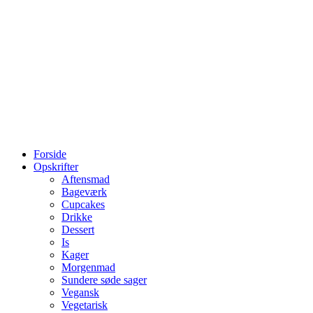
Forside
Opskrifter
Aftensmad
Bageværk
Cupcakes
Drikke
Dessert
Is
Kager
Morgenmad
Sundere søde sager
Vegansk
Vegetarisk