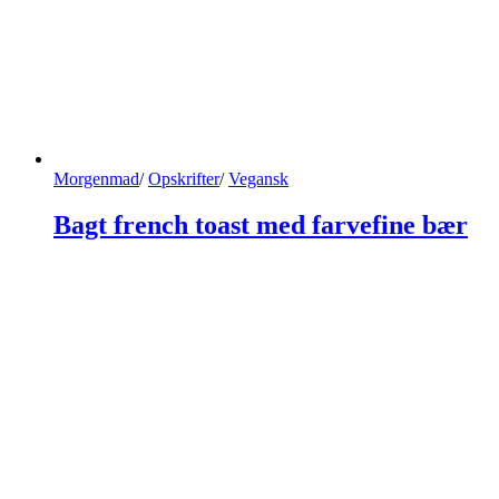
Morgenmad
/
Opskrifter
/
Vegansk
Bagt french toast med farvefine bær