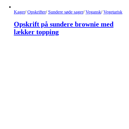
Kager
/
Opskrifter
/
Sundere søde sager
/
Vegansk
/
Vegetarisk
Opskrift på sundere brownie med
lækker topping