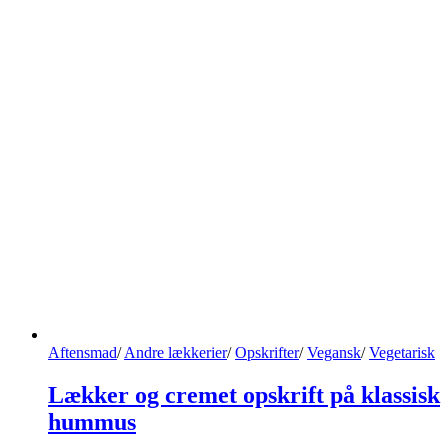
Aftensmad
/
Andre lækkerier
/
Opskrifter
/
Vegansk
/
Vegetarisk
Lækker og cremet opskrift på klassisk
hummus