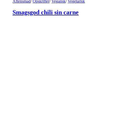
Aftensmad
/
Opskrifter
/
Vegansk
/
Vegetarisk
Smagsgod chili sin carne