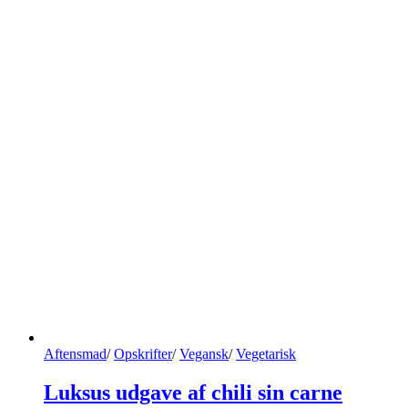
Aftensmad
/
Opskrifter
/
Vegansk
/
Vegetarisk
Luksus udgave af chili sin carne