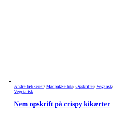
Andre lækkerier
/
Madpakke hits
/
Opskrifter
/
Vegansk
/
Vegetarisk
Nem opskrift på crispy kikærter