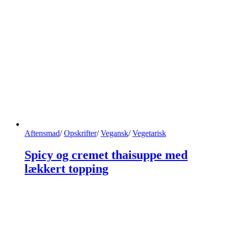
Aftensmad
/
Opskrifter
/
Vegansk
/
Vegetarisk
Spicy og cremet thaisuppe med
lækkert topping