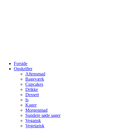
Forside
Opskrifter
Aftensmad
Bageværk
Cupcakes
Drikke
Dessert
Is
Kager
Morgenmad
Sundere søde sager
Vegansk
Vegetarisk