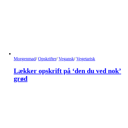
Morgenmad
/
Opskrifter
/
Vegansk
/
Vegetarisk
Lækker opskrift på ‘den du ved nok’
grød