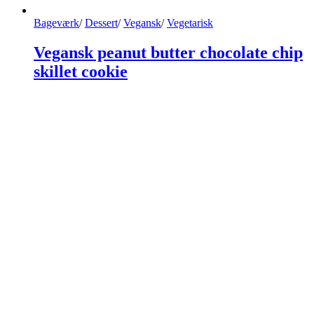
Bageværk
/
Dessert
/
Vegansk
/
Vegetarisk
Vegansk peanut butter chocolate chip
skillet cookie