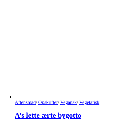
Aftensmad
/
Opskrifter
/
Vegansk
/
Vegetarisk
A’s lette ærte bygotto