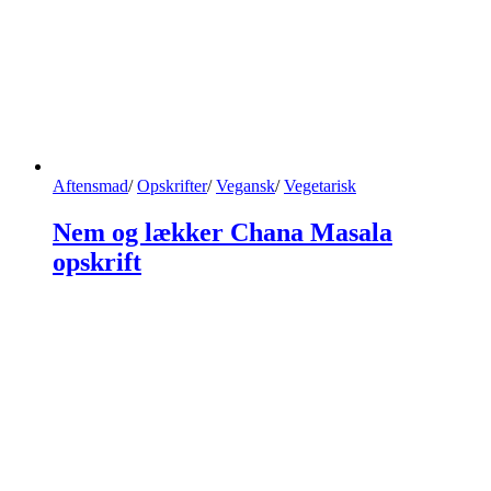
Aftensmad
/
Opskrifter
/
Vegansk
/
Vegetarisk
Nem og lækker Chana Masala
opskrift