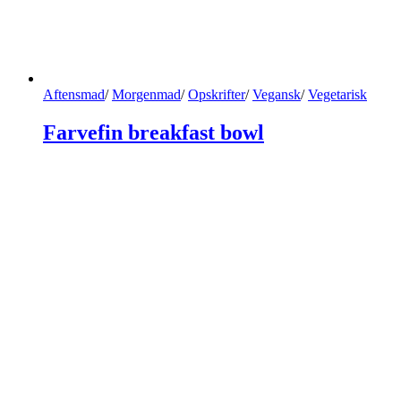
Aftensmad
/
Morgenmad
/
Opskrifter
/
Vegansk
/
Vegetarisk
Farvefin breakfast bowl