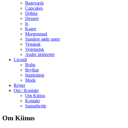
Bageværk
Cupcakes
Drikke
Dessert
Is
Kager
Morgenmad
Sundere søde sager
Vegansk
Vegetarisk
Andre lækkerier
Livsstil
Bolig
Bryllup
Inspiration
Mode
Rejser
Om / Kontakt
Om Kiinus
Kontakt
Samarbejde
Om Kiinus