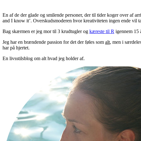
En af de der glade og smilende personer, der til tider koger over af ar
and I know it’. Overskudsmoderen hvor kreativiteten ingen ende vil t
Bag skærmen er jeg mor til 3 krudtugler og
kæreste til R
igennem 15 år
Jeg har en brændende passion for det der føles som
alt
, men i særdele
har på hjertet.
En livsstilsblog om alt hvad jeg holder af.