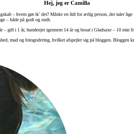
Hej, jeg er Camilla
rigskab – hvem gør ik’ det? Måske en lidt for ærlig person, der taler lig
age – både på godt og ondt.
 – gift i 1 år, hundeejer igennem 14 år og bosat i Gladsaxe – 10 min 
shed, mad og fotografering, hvilket afspejler sig på bloggen. Bloggen k