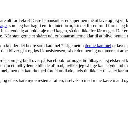
bare alt for lækre! Disse banansnitter er super nemme at lave og jeg vil 
kage
, som jeg har bagt i en firkantet form, istedet for en rund form. Je
så husk endelig at holde øje med kagen, så den ikke for får meget. Der e
de. Når stængerne er skåret ud, er banansnitterne klar til at blive pynt
 du kender det bedre som karamel ? Lige netop
denne karamel
er lavet 
t den bliver glat og løs i konsistensen, så er den nemlig nemmere at arb
de, som jeg faldt over på Facebook for noget tid tilbage. Jeg elsker at l
et som et indbydende billede af mad, hvilket jeg så lige kan skyde ind m
karamel, men det kan du med fordel undlade, hvis du ikke er til saltet kara
, og ellers bare nyde resten af aften, i selvskab med mine kære mand o