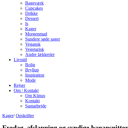
Bageværk
Cupcakes
Drikke
Dessert
Is
Kager
Morgenmad
Sundere søde sager
Vegansk
Vegetarisk
Andre lækkerier
Livsstil
Bolig
Bryllup
Inspiration
Mode
Rejser
Om / Kontakt
Om Kiinus
Kontakt
Samarbejde
Kager
/
Opskrifter
Fredag, afslapning og syndige banansnitte