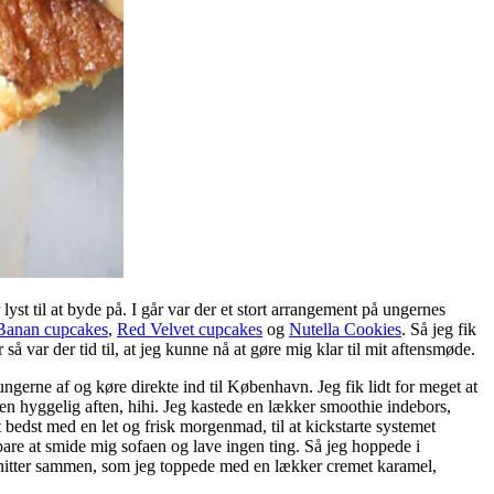
st til at byde på. I går var der et stort arrangement på ungernes
Banan cupcakes
,
Red Velvet cupcakes
og
Nutella Cookies
. Så jeg fik
så var der tid til, at jeg kunne nå at gøre mig klar til mit aftensmøde.
ngerne af og køre direkte ind til København. Jeg fik lidt for meget at
 en hyggelig aften, hihi. Jeg kastede en lækker smoothie indebors,
t bedst med en let og frisk morgenmad, til at kickstarte systemet
bare at smide mig sofaen og lave ingen ting. Så jeg hoppede i
nsnitter sammen, som jeg toppede med en lækker cremet karamel,