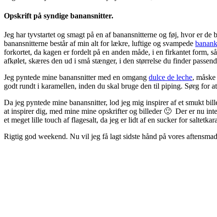
Opskrift på syndige banansnitter.
Jeg har tyvstartet og smagt på en af banansnitterne og føj, hvor er de 
banansnitterne består af min alt for lækre, luftige og svampede
banan
forkortet, da kagen er fordelt på en anden måde, i en firkantet form, 
afkølet, skæres den ud i små stænger, i den størrelse du finder passen
Jeg pyntede mine banansnitter med en omgang
dulce de leche
, måske
godt rundt i karamellen, inden du skal bruge den til piping. Sørg for a
Da jeg pyntede mine banansnitter, lod jeg mig inspirer af et smukt bille
at inspirer dig, med mine mine opskrifter og billeder 🙂 Der er nu int
et meget lille touch af flagesalt, da jeg er lidt af en sucker for saltet
Rigtig god weekend. Nu vil jeg få lagt sidste hånd på vores aftensmad