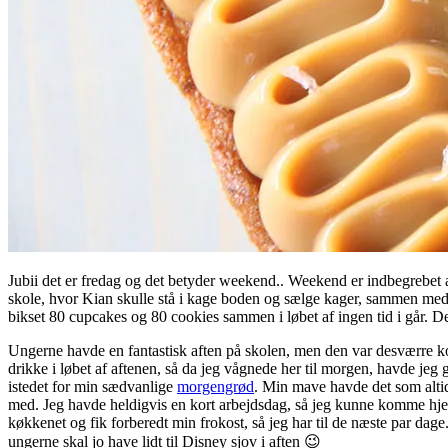
Jubii det er fredag og det betyder weekend.. Weekend er indbegrebet af
skole, hvor Kian skulle stå i kage boden og sælge kager, sammen med
bikset 80 cupcakes og 80 cookies sammen i løbet af ingen tid i går. Det g
Ungerne havde en fantastisk aften på skolen, men den var desværre kort
drikke i løbet af aftenen, så da jeg vågnede her til morgen, havde jeg
istedet for min sædvanlige
morgengrød
. Min mave havde det som altid 
med. Jeg havde heldigvis en kort arbejdsdag, så jeg kunne komme hjem o
køkkenet og fik forberedt min frokost, så jeg har til de næste par d
ungerne skal jo have lidt til Disney sjov i aften 😉