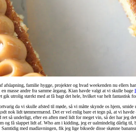
 afslapning, familie hygge, projekter og hvad weekenden nu ellers har ly
 en masse andre fra samme årgang. Kian havde valgt at vi skulle bage
ik utrolig stærkt med at få bagt det hele, hvilket var helt fantastisk for 
varig da vi skulle afsted til møde, så vi måtte skynde os hjem, smide u
 godt nok lidt tømmermænd. Det er vel enlig bare et tegn på, at vi havde
ret så underligt, efter en aften med lidt for meget vin, så der har jeg de
g få slappet lidt af. Who am i kidding, jeg er ualmindelig dårlig til, 
age. Samtidig med madlavningen, fik jeg lige biksede disse skønne bana