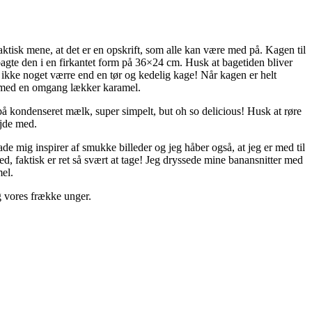
faktisk mene, at det er en opskrift, som alle kan være med på. Kagen til
g bagte den i en firkantet form på 36×24 cm. Husk at bagetiden bliver
r ikke noget værre end en tør og kedelig kage! Når kagen er helt
et, med en omgang lækker karamel.
på kondenseret mælk, super simpelt, but oh so delicious! Husk at røre
ejde med.
ade mig inspirer af smukke billeder og jeg håber også, at jeg er med til
ed, faktisk er ret så svært at tage! Jeg dryssede mine banansnitter med
mel.
g vores frække unger.