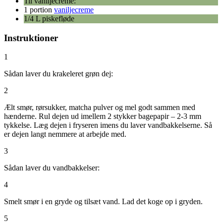
Til vaniljecreme:
1 portion
vaniljecreme
1/4 L piskefløde
Instruktioner
1
Sådan laver du krakeleret grøn dej:
2
Ælt smør, rørsukker, matcha pulver og mel godt sammen med
hænderne. Rul dejen ud imellem 2 stykker bagepapir – 2-3 mm
tykkelse. Læg dejen i fryseren imens du laver vandbakkelserne. Så
er dejen langt nemmere at arbejde med.
3
Sådan laver du vandbakkelser:
4
Smelt smør i en gryde og tilsæt vand. Lad det koge op i gryden.
5