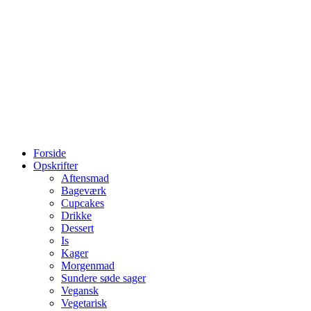
Forside
Opskrifter
Aftensmad
Bageværk
Cupcakes
Drikke
Dessert
Is
Kager
Morgenmad
Sundere søde sager
Vegansk
Vegetarisk