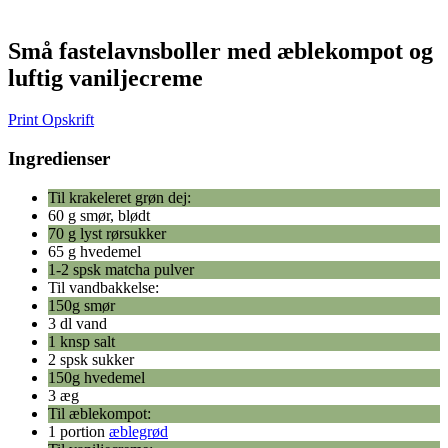
Små fastelavnsboller med æblekompot og
luftig vaniljecreme
Print Opskrift
Ingredienser
Til krakeleret grøn dej:
60 g smør, blødt
70 g lyst rørsukker
65 g hvedemel
1-2 spsk matcha pulver
Til vandbakkelse:
150g smør
3 dl vand
1 knsp salt
2 spsk sukker
150g hvedemel
3 æg
Til æblekompot:
1 portion
æblegrød