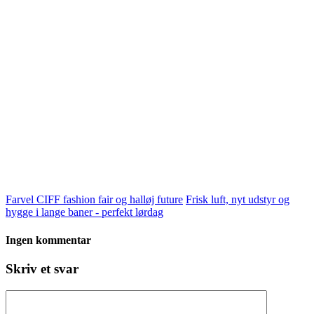
Farvel CIFF fashion fair og halløj future
Frisk luft, nyt udstyr og
hygge i lange baner - perfekt lørdag
Ingen kommentar
Skriv et svar