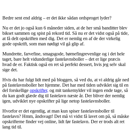
Bedre sent end aldrig – er det ikke sådan ordsproget lyder?
Nu er det jo også kun 6 måneder siden, at de her små banditter blev
bikset sammen og spist på rekord tid. Så nu er det vidst også på tide,
at få delt opskriften med dig. Det er nemlig en af de der virkelig
gode opskrift, som man nødigt vil gå glip af.
Mundrette, farvefine, smagsgode, børnefingrevenlige og i det hele
taget, bare helt vidunderlige fastelavnsboller – det er lige præcis
hvad de er. Faktisk også en ret så perfekt dessert, hvis jeg selv skal
sige det.
Hvis du har fulgt lidt med på bloggen, så ved du, at vi aldrig går ned
på fastelavnsboller her hjemme. Det har med tiden udviklet sig til en
del forskellige
opskrifter,
og mit tankemylder vil ingen ende tage, så
du kan godt glæde dig til fastelavn næste år. Der bliver der nemlig
igen, udviklet nye opskrifter på lige netop fastelavnsboller.
Hvorfor er det egentlig, at man kun spiser fastelavnsboller til
fastelavn? Hmm, åndsvagt! Det må vi vidst få lavet om på, så måske
opskrifterne finder vej online, lidt før fastelavn. Der er trods alt ret
lang tid til.