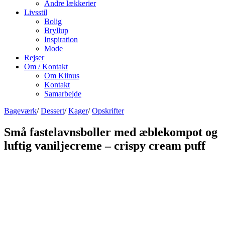
Andre lækkerier
Livsstil
Bolig
Bryllup
Inspiration
Mode
Rejser
Om / Kontakt
Om Kiinus
Kontakt
Samarbejde
Bageværk
/
Dessert
/
Kager
/
Opskrifter
Små fastelavnsboller med æblekompot og
luftig vaniljecreme – crispy cream puff