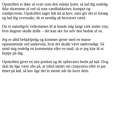
Opskriften er ikke så svær som den måske lyder, så lad dig endelig
ikke skræmme af ord så som vandbakkelser, kompot og
vaniljecreme. Opskriften tager lidt tid at lave, men giv det et forsøg
og lad dig overraske, de er nemlig alt besværet værd.
Du er naturligvis velkommen til at bande mig langt væk under vejs,
hvis tingene skulle drille – det kan ske for selv den bedste af os.
Jeg er altid behjælpelig og kommer gerne med en masse
opmuntrende ord undervejs, hvis det skulle være nødvendigt. Så
smid mig endelig en kommentar eller en mail, så er jeg klar til at
heppe på dig.
Opskriften giver en stor portion og de opbevares bedst på køl. Dog
skal du lige være obs på, at ydret mister sin crispyness efter et par
timer på køl, så hav lige det in mente når du laver dem.