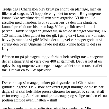
Tredje dag i Charleston blev brugt på endnu en plantage, men en
lille en af slagsen. Vi hoppede en guidet tur over – R og ungerne
kunne ikke overskue det, til min store ærgrelse. Vi fik en lille
afspiller med i hånden, hvor vi undervejs på den lille plantage,
kunne hører lidt om historien bag. Vi brugte lidt over 1 time i
parken. Havde vi taget en guidet tur, så havde det taget omkring 90-
120 minutter. Den guidet tur der gik i gang da vi kom, var kun nået
halvvejs rundt da vi gik! Måske det alligevel var meget godt, at vi
sprang den over. Ungerne havde slet ikke kunne holde til det i så
lang tid.
Efter en tur på plantagen, tog vi forbi et helt særligt træ – et egetræ,
der er estimeret til at være over 400 år gammelt. Det var lidt af en
oplevelse og ungerne var meget betaget, af det store monster af et
træ. Det var en WOW oplevelse.
Der var knap så mange punkter på dagsordenen i Charleston,
grundet ungerne. De 2 store har været rigtigt umulige de sidste par
dage, så vi skal helst ikke presse citronen for meget. K synes, at alt
er for meget og A er bare total præ-teenager, og så lige med en ekstra
portion attitude oven i hatten – shiit!
Jeg har samlet vores enkelte stop, på et kort nedenfor. Min