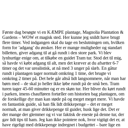
Første dag besøgte vi en KÆMPE plantage, Magnolia Plantation &
Gardens – WOW et magisk sted. Her kunne jeg snildt have brugt
flere timer. Ved indgangen skal du tage en beslutningen om, hvilken
form for ’adgang’ du ønsker. Her er mange muligheder og standart
billetten, giver adgang til at gå rundt i den store park. Vi blev
lynhurtige enige om, at tilkøbe en guidet Tram tur. Stod det til mig,
så havde vi købt adgang til alt, men det kræver at du afsætter 6-7
timer og det var urealistisk, at nå med 3 unger på slæb. En gåtur
rundt i plantagen tager normalt omkring 1 time, det brugte vi
omkring 2 timer på. Det hele går altså lidt langsommere, når man har
børn med – de skal jo heller ikke løbe rundt på de små ben. Tram
turen tager 45-60 minutter og er en skøn tur. Her bliver du kørt rundt
i parken, imens chaufføren fortæller om historien bag plantagen, om
de forskellige dyr man kan støde på og meget meget mere. Vi havde
en fantastisk guide, så han fik lidt drikkepenge – det er meget
normalt, at man giver drikkepenge til guider, husk lige det. Det er
der mange der glemmer og vi var faktisk de eneste på denne tur, der
gav lidt tips til ham. Jeg kan ikke pointere nok, hvor vigtigt det er, at
have rigeligt med drikkepenge indregnet i budgettet – bare lige en