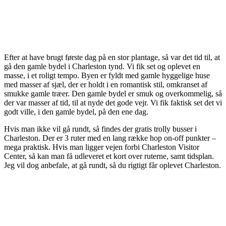
Efter at have brugt første dag på en stor plantage, så var det tid til, at
gå den gamle bydel i Charleston tynd. Vi fik set og oplevet en
masse, i et roligt tempo. Byen er fyldt med gamle hyggelige huse
med masser af sjæl, der er holdt i en romantisk stil, omkranset af
smukke gamle træer. Den gamle bydel er smuk og overkommelig, så
der var masser af tid, til at nyde det gode vejr. Vi fik faktisk set det vi
godt ville, i den gamle bydel, på den ene dag.
Hvis man ikke vil gå rundt, så findes der gratis trolly busser i
Charleston. Der er 3 ruter med en lang række hop on-off punkter –
mega praktisk. Hvis man ligger vejen forbi Charleston Visitor
Center, så kan man få udleveret et kort over ruterne, samt tidsplan.
Jeg vil dog anbefale, at gå rundt, så du rigtigt får oplevet Charleston.