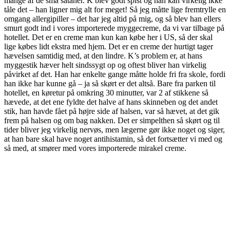
mange af de små sataner. K blev godt spist og han kan virkelig ikke
tåle det – han ligner mig alt for meget! Så jeg måtte lige fremtrylle en
omgang allergipiller – det har jeg altid på mig, og så blev han ellers
smurt godt ind i vores importerede myggecreme, da vi var tilbage på
hotellet. Det er en creme man kun kan købe her i US, så der skal
lige købes lidt ekstra med hjem. Det er en creme der hurtigt tager
hævelsen samtidig med, at den lindre. K’s problem er, at hans
myggestik hæver helt sindssygt op og oftest bliver han virkelig
påvirket af det. Han har enkelte gange måtte holde fri fra skole, fordi
han ikke har kunne gå – ja så skørt er det altså. Bare fra parken til
hotellet, en køretur på omkring 30 minutter, var 2 af stikkene så
hævede, at det ene fyldte det halve af hans skinneben og det andet
stik, han havde fået på højre side af halsen, var så hævet, at det gik
frem på halsen og om bag nakken. Det er simpelthen så skørt og til
tider bliver jeg virkelig nervøs, men lægerne gør ikke noget og siger,
at han bare skal have noget antihistamin, så det fortsætter vi med og
så med, at smører med vores importerede mirakel creme.