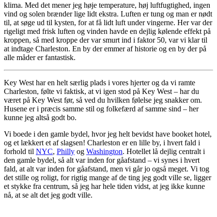
klima. Med det mener jeg høje temperature, høj luftfugtighed, ingen
vind og solen brænder lige lidt ekstra. Luften er tung og man er nødt
til, at søge ud til kysten, for at få lidt luft under vingerne. Her var der
rigeligt med frisk luften og vinden havde en dejlig kølende effekt på
kroppen, så med kroppe der var smurt ind i faktor 50, var vi klar til
at indtage Charleston. En by der emmer af historie og en by der på
alle måder er fantastisk.
Key West har en helt særlig plads i vores hjerter og da vi ramte
Charleston, følte vi faktisk, at vi igen stod på Key West – har du
været på Key West før, så ved du hvilken følelse jeg snakker om.
Husene er i præcis samme stil og folkefærd af samme sind – her
kunne jeg altså godt bo.
Vi boede i den gamle bydel, hvor jeg helt bevidst have booket hotel,
og et lækkert et af slagsen! Charleston er en lille by, i hvert fald i
forhold til
NYC
,
Philly
og
Washington
. Hotellet lå dejlig centralt i
den gamle bydel, så alt var inden for gåafstand – vi synes i hvert
fald, at alt var inden for gåafstand, men vi går jo også meget. Vi tog
det stille og roligt, for rigtig mange af de ting jeg godt ville se, ligger
et stykke fra centrum, så jeg har hele tiden vidst, at jeg ikke kunne
nå, at se alt det jeg godt ville.