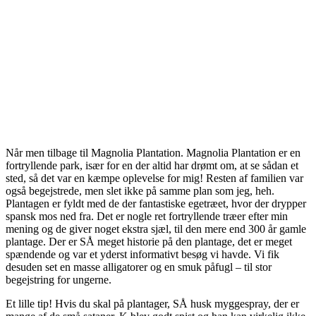
Når men tilbage til Magnolia Plantation. Magnolia Plantation er en
fortryllende park, især for en der altid har drømt om, at se sådan et
sted, så det var en kæmpe oplevelse for mig! Resten af familien var
også begejstrede, men slet ikke på samme plan som jeg, heh.
Plantagen er fyldt med de der fantastiske egetræet, hvor der drypper
spansk mos ned fra. Det er nogle ret fortryllende træer efter min
mening og de giver noget ekstra sjæl, til den mere end 300 år gamle
plantage. Der er SÅ meget historie på den plantage, det er meget
spændende og var et yderst informativt besøg vi havde. Vi fik
desuden set en masse alligatorer og en smuk påfugl – til stor
begejstring for ungerne.
Et lille tip! Hvis du skal på plantager, SÅ husk myggespray, der er