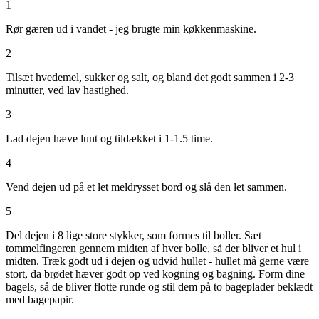
1
Rør gæren ud i vandet - jeg brugte min køkkenmaskine.
2
Tilsæt hvedemel, sukker og salt, og bland det godt sammen i 2-3
minutter, ved lav hastighed.
3
Lad dejen hæve lunt og tildækket i 1-1.5 time.
4
Vend dejen ud på et let meldrysset bord og slå den let sammen.
5
Del dejen i 8 lige store stykker, som formes til boller. Sæt
tommelfingeren gennem midten af hver bolle, så der bliver et hul i
midten. Træk godt ud i dejen og udvid hullet - hullet må gerne være
stort, da brødet hæver godt op ved kogning og bagning. Form dine
bagels, så de bliver flotte runde og stil dem på to bageplader beklædt
med bagepapir.