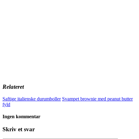
Relateret
Saftige italienske durumboller
Svampet brownie med peanut butter
fyld
Ingen kommentar
Skriv et svar