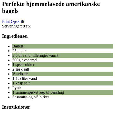
Perfekte hjemmelavede amerikanske
bagels
Print Opskrift
Serveringer:
8 stk
Ingredienser
Bagels:
25g gær
3.5 dl vand, lillefinger varmt
500g hvedemel
1 spsk sukker
2 spsk salt
Vandbad:
1-1.5 liter vand
1 knsp salt
Pynt:
1 sammenpisket æg, til pensling
Sesamfrø og blå birkes
Instruktioner