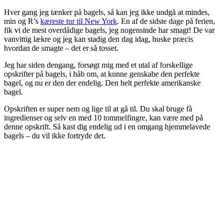
Hver gang jeg tænker på bagels, så kan jeg ikke undgå at mindes,
min og R’s
kæreste tur til New York
. En af de sidste dage på ferien,
fik vi de mest overdådige bagels, jeg nogensinde har smagt! De var
vanvittig lækre og jeg kan stadig den dag idag, huske præcis
hvordan de smagte – det er så tosset.
Jeg har siden dengang, forsøgt mig med et utal af forskellige
opskrifter på bagels, i håb om, at kunne genskabe den perfekte
bagel, og nu er den der endelig. Den helt perfekte amerikanske
bagel.
Opskriften er super nem og lige til at gå til. Du skal bruge få
ingredienser og selv en med 10 tommelfingre, kan være med på
denne opskrift. Så kast dig endelig ud i en omgang hjemmelavede
bagels – du vil ikke fortryde det.