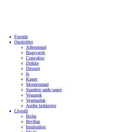
Forside
Opskrifter
Aftensmad
Bageværk
Cupcakes
Drikke
Dessert
Is
Kager
Morgenmad
Sundere søde sager
Vegansk
Vegetarisk
Andre lækkerier
Livsstil
Bolig
Bryllup
Inspiration