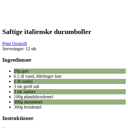
Saftige italienske durumboller
Print Opskrift
Serveringer:
12 stk
Ingredienser
20g gær
6.5 dl vand, lillefinger lunt
1 dl surdej
3 tsk groft salt
3 tsk sukker
100g ølandshvedemel
300g durummel
300g hvedemel
Instruktioner