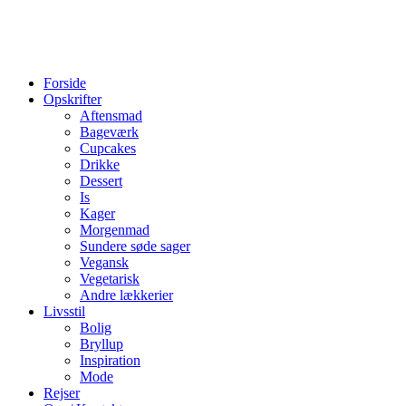
Forside
Opskrifter
Aftensmad
Bageværk
Cupcakes
Drikke
Dessert
Is
Kager
Morgenmad
Sundere søde sager
Vegansk
Vegetarisk
Andre lækkerier
Livsstil
Bolig
Bryllup
Inspiration
Mode
Rejser