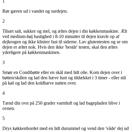
1
Rør gæren ud i vandet og surdejen.
2
Tilsæt salt, sukker og mel, og æltes dejen i din køkkenmaskine. Ælt
ved medium-høj hastighed i 8-10 minutter til dejen kravle op af
dejkrogen og ikke klistrer fast til siderne. Lav glutentesten og se om
dejen er æltet nok. Hvis den ikke 'består' testen, skal den æltes
yderligere på køkkenmaskinen.
3
Smør en Condibøtte eller en skål med lidt olie. Kom dejen over i
bøtten/skålen og lad den hæve lunt og tildækket i 3 timer - eller stil
på køl og lad den koldhæve natten over.
4
Tænd din ovn på 250 grader varmluft og lad bagepladen blive i
ovnen.
5
Drys køkkenbordet med en lidt durummel og vend den 'våde' dej ud