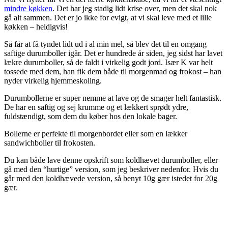
mindre køkken
. Det har jeg stadig lidt krise over, men det skal nok
gå alt sammen. Det er jo ikke for evigt, at vi skal leve med et lille
køkken – heldigvis!
Så får at få tyndet lidt ud i al min mel, så blev det til en omgang
saftige durumboller igår. Det er hundrede år siden, jeg sidst har lavet
lækre durumboller, så de faldt i virkelig godt jord. Især K var helt
tossede med dem, han fik dem både til morgenmad og frokost – han
nyder virkelig hjemmeskoling.
Durumbollerne er super nemme at lave og de smager helt fantastisk.
De har en saftig og sej krumme og et lækkert sprødt ydre,
fuldstændigt, som dem du køber hos den lokale bager.
Bollerne er perfekte til morgenbordet eller som en lækker
sandwichboller til frokosten.
Du kan både lave denne opskrift som koldhævet durumboller, eller
gå med den “hurtige” version, som jeg beskriver nedenfor. Hvis du
går med den koldhævede version, så benyt 10g gær istedet for 20g
gær.