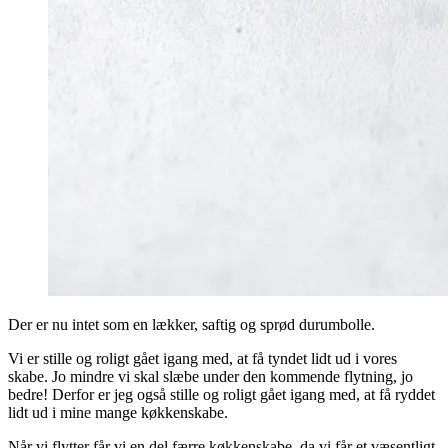
Der er nu intet som en lækker, saftig og sprød durumbolle.
Vi er stille og roligt gået igang med, at få tyndet lidt ud i vores
skabe. Jo mindre vi skal slæbe under den kommende flytning, jo
bedre! Derfor er jeg også stille og roligt gået igang med, at få ryddet
lidt ud i mine mange køkkenskabe.
Når vi flytter får vi en del færre køkkenskabe, da vi får et væsentligt