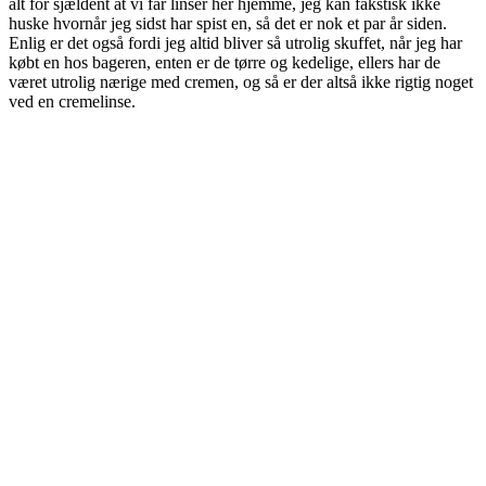
alt for sjældent at vi får linser her hjemme, jeg kan fakstisk ikke
huske hvornår jeg sidst har spist en, så det er nok et par år siden.
Enlig er det også fordi jeg altid bliver så utrolig skuffet, når jeg har
købt en hos bageren, enten er de tørre og kedelige, ellers har de
været utrolig nærige med cremen, og så er der altså ikke rigtig noget
ved en cremelinse.