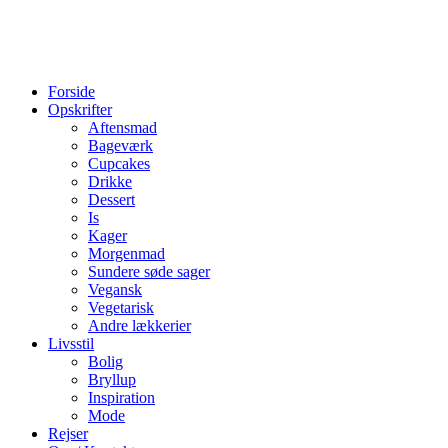
Forside
Opskrifter
Aftensmad
Bageværk
Cupcakes
Drikke
Dessert
Is
Kager
Morgenmad
Sundere søde sager
Vegansk
Vegetarisk
Andre lækkerier
Livsstil
Bolig
Bryllup
Inspiration
Mode
Rejser