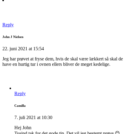
Reply
John J Nielsen
22. juni 2021 at 15:54
Jeg har prøvet at fryse dem, hvis de skal være lækkert så skal de
have en hurtig tur i ovnen ellers bliver de meget kedelige.
Reply
Camilla
7. juli 2021 at 10:30
Hej John
Tusind tak for det gode tip. Det vil jeg bestemt prøve 😊