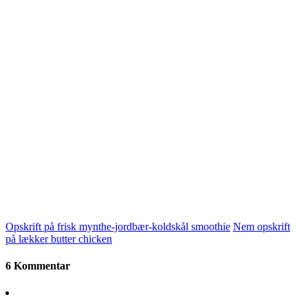
Opskrift på frisk mynthe-jordbær-koldskål smoothie
Nem opskrift
på lækker butter chicken
6 Kommentar