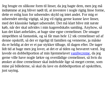
Jeg brugte en silikone form til linser, da jeg bagte dem, men jeg må
indrømme at jeg bliver nødt til, at investere i nogle rigtig linse forme,
dette er enlig kun for udseendes skyld og intet andet. For mig er
udseendet utrolig vigtigt, så jeg vil rigtig gerne kunne lave linser,
med det klassiske bølget udseendet. Det må klart blive mit næste
køb, når der skal udvides i min kageredskabs samling. Anyhow, så
kan det klart anbefales, at bage sine egne cremelinser. De smager
simpelthen så fantastisk, og så får man hele 12 stk cremelinser ud af
denne opskrift, så der er rigeligt til familien og vennerne, ja måske
du er heldig at der er et par stykker tilbage, til dagen efter. De tager
lidt tid at bage men jeg lover, at det er al tiden og besværet værd. Jeg
lavede en dobbeltportion af min hjemmelavet
vaniljecreme
, da jeg
gerne ville have nogle lækre og overdådige cremelinser, så hvis du
ønsker at dine cremelinser skal indeholde lige så meget creme, som
mine på billederne, så skal du lave en dobbeltportion af opskriften,
just saying.