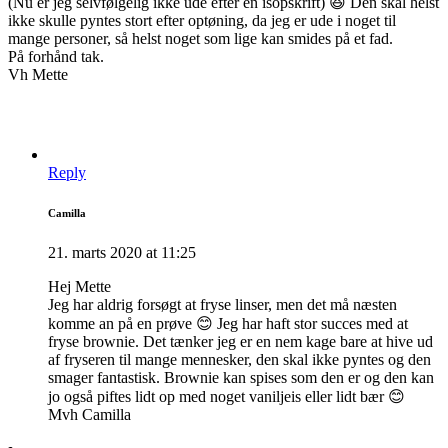
(Nu er jeg selvfølgelig ikke ude efter en isopskrift) 😆 Den skal helst
ikke skulle pyntes stort efter optøning, da jeg er ude i noget til
mange personer, så helst noget som lige kan smides på et fad.
På forhånd tak.
Vh Mette
Reply
Camilla
21. marts 2020 at 11:25
Hej Mette
Jeg har aldrig forsøgt at fryse linser, men det må næsten
komme an på en prøve 😊 Jeg har haft stor succes med at
fryse brownie. Det tænker jeg er en nem kage bare at hive ud
af fryseren til mange mennesker, den skal ikke pyntes og den
smager fantastisk. Brownie kan spises som den er og den kan
jo også piftes lidt op med noget vaniljeis eller lidt bær 😊
Mvh Camilla