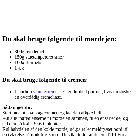
Du skal bruge følgende til mørdejen:
300g hvedemel
150g stuetempereret smør
100g flormelis
1 æg
Du skal bruge følgende til cremen:
1 portion
vaniljecreme
– Eller dobbelt portion, hvis du ønsker
en overdådig cremelinse.
Sådan gør du:
Start med at lave kagecremen og lad den afkøle helt.
Ælt alle ingredienserne til mørdejen sammen, til en ensartet dej og
stil den på køl i 30-60 minutter.
Rul halvdelen af den kolde mørdej ud,på et let meldrysset bord, til
en tykkelse på omkring 3 mm. Udstik cirkler af dejen.
TIP!
For at