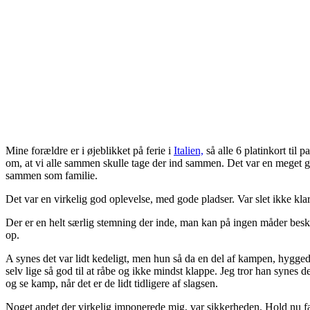
Mine forældre er i øjeblikket på ferie i
Italien,
så alle 6 platinkort til
om, at vi alle sammen skulle tage der ind sammen. Det var en meget go
sammen som familie.
Det var en virkelig god oplevelse, med gode pladser. Var slet ikke kla
Der er en helt særlig stemning der inde, man kan på ingen måder beskr
op.
A synes det var lidt kedeligt, men hun så da en del af kampen, hyggede 
selv lige så god til at råbe og ikke mindst klappe. Jeg tror han synes 
og se kamp, når det er de lidt tidligere af slagsen.
Noget andet der virkelig imponerede mig, var sikkerheden. Hold nu fast