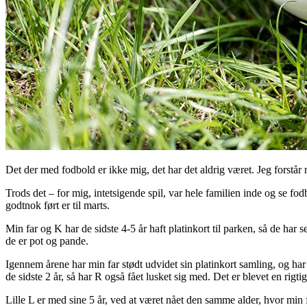
Det der med fodbold er ikke mig, det har det aldrig været. Jeg forstår m
Trods det – for mig, intetsigende spil, var hele familien inde og se fodb
godtnok ført er til marts.
Min far og K har de sidste 4-5 år haft platinkort til parken, så de ha
de er pot og pande.
Igennem årene har min far stødt udvidet sin platinkort samling, og har 
de sidste 2 år, så har R også fået lusket sig med. Det er blevet en rigtig
Lille L er med sine 5 år, ved at været nået den samme alder, hvor min far