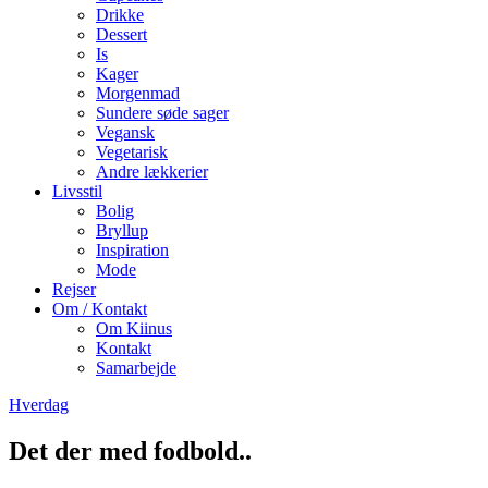
Drikke
Dessert
Is
Kager
Morgenmad
Sundere søde sager
Vegansk
Vegetarisk
Andre lækkerier
Livsstil
Bolig
Bryllup
Inspiration
Mode
Rejser
Om / Kontakt
Om Kiinus
Kontakt
Samarbejde
Hverdag
Det der med fodbold..