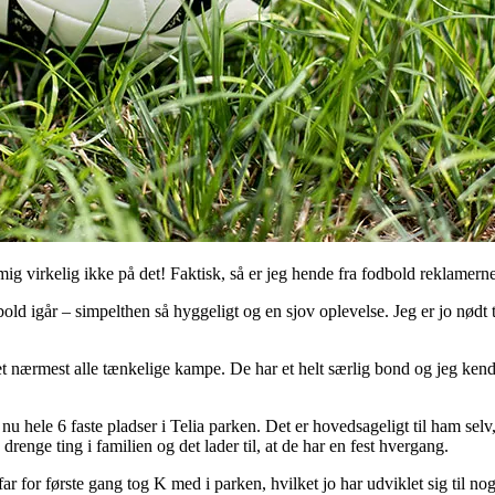
ig virkelig ikke på det! Faktisk, så er jeg hende fra fodbold reklamerne 
old igår – simpelthen så hyggeligt og en sjov oplevelse. Jeg er jo nødt ti
r set nærmest alle tænkelige kampe. De har et helt særlig bond og jeg k
nu hele 6 faste pladser i Telia parken. Det er hovedsageligt til ham selv
 drenge ting i familien og det lader til, at de har en fest hvergang.
 for første gang tog K med i parken, hvilket jo har udviklet sig til noget 