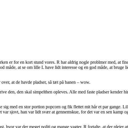
 parken er for en kort stund vores. R har aldrig nogle problmer med, at f
d måde, at se om lille L have lidt interesse og en god måde, at bruge l
r over, at de havde pladser, så tæt på banen – wow.
ive den, den skal simpelthen opleves. Alle med faste pladser kender hi
sig med en stor portion popcorn og fik flettet mit hår et par gange. Lil
det var sjovt, han var lidt svær at gennemskue, for det var en sen kamp o
, hvor var der meget politi og mange vagter. R fortalte, at der plejer at