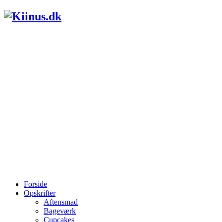
Forside
Opskrifter
Aftensmad
Bageværk
Cupcakes