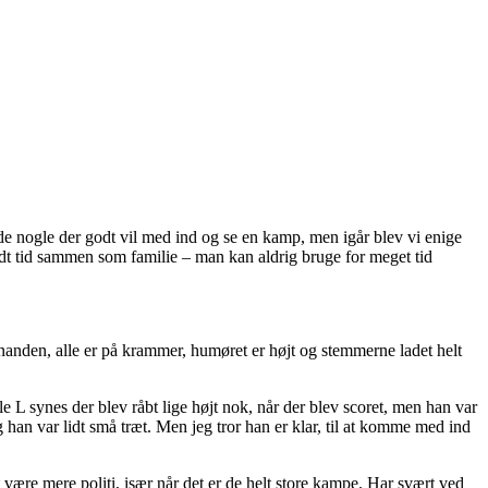
inde nogle der godt vil med ind og se en kamp, men igår blev vi enige
idt tid sammen som familie – man kan aldrig bruge for meget tid
nanden, alle er på krammer, humøret er højt og stemmerne ladet helt
le L synes der blev råbt lige højt nok, når der blev scoret, men han var
g han var lidt små træt. Men jeg tror han er klar, til at komme med ind
 være mere politi, især når det er de helt store kampe. Har svært ved