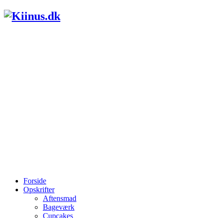
Forside
Opskrifter
Aftensmad
Bageværk
Cupcakes