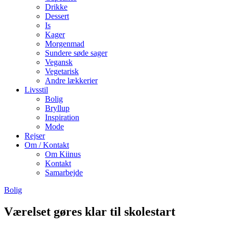
Drikke
Dessert
Is
Kager
Morgenmad
Sundere søde sager
Vegansk
Vegetarisk
Andre lækkerier
Livsstil
Bolig
Bryllup
Inspiration
Mode
Rejser
Om / Kontakt
Om Kiinus
Kontakt
Samarbejde
Bolig
Værelset gøres klar til skolestart