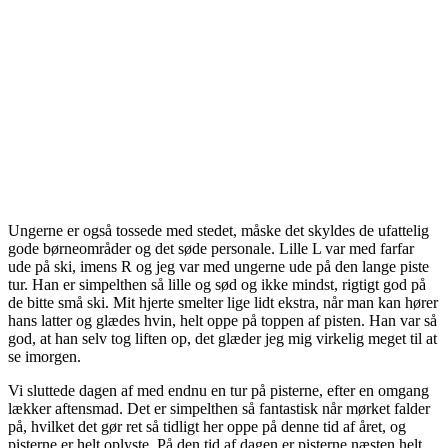
Ungerne er også tossede med stedet, måske det skyldes de ufattelig
gode børneområder og det søde personale. Lille L var med farfar
ude på ski, imens R og jeg var med ungerne ude på den lange piste
tur. Han er simpelthen så lille og sød og ikke mindst, rigtigt god på
de bitte små ski. Mit hjerte smelter lige lidt ekstra, når man kan hører
hans latter og glædes hvin, helt oppe på toppen af pisten. Han var så
god, at han selv tog liften op, det glæder jeg mig virkelig meget til at
se imorgen.
Vi sluttede dagen af med endnu en tur på pisterne, efter en omgang
lækker aftensmad. Det er simpelthen så fantastisk når mørket falder
på, hvilket det gør ret så tidligt her oppe på denne tid af året, og
pisterne er helt oplyste. På den tid af dagen er pisterne næsten helt