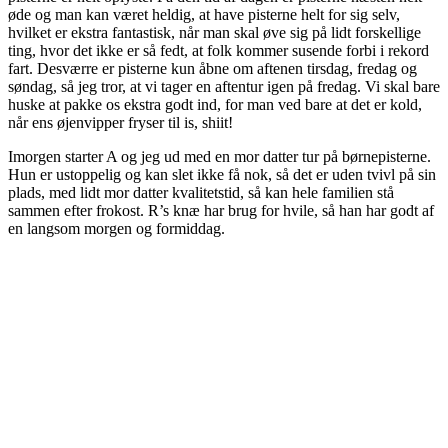
øde og man kan været heldig, at have pisterne helt for sig selv,
hvilket er ekstra fantastisk, når man skal øve sig på lidt forskellige
ting, hvor det ikke er så fedt, at folk kommer susende forbi i rekord
fart. Desværre er pisterne kun åbne om aftenen tirsdag, fredag og
søndag, så jeg tror, at vi tager en aftentur igen på fredag. Vi skal bare
huske at pakke os ekstra godt ind, for man ved bare at det er kold,
når ens øjenvipper fryser til is, shiit!
Imorgen starter A og jeg ud med en mor datter tur på børnepisterne.
Hun er ustoppelig og kan slet ikke få nok, så det er uden tvivl på sin
plads, med lidt mor datter kvalitetstid, så kan hele familien stå
sammen efter frokost. R’s knæ har brug for hvile, så han har godt af
en langsom morgen og formiddag.