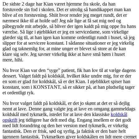
De sidste 2 dage har Kian været hjemme fra skole, da han
forstuvede sin fod i skolen. Det er utrolig så handikappet man kan
blive af en forstuvning. Shiit hvor render jeg meget rundt, det er
nærmest ikke til at holde ud! Jeg når lige at få sat mig ned og
påbegynde mit arbejde, så bliver der igen kaldt på mig oppe fra hans
værelse. Så lige i øjeblikket er jeg en servicedame, som virkelige
glæder sig til, at han igen kan komme ordentligt rundt i huset, så jeg
slipper for at servicere konstant. I sådanne situationer er jeg virkelig
glad og taknemlig for, at mine unger er blevet så store at de kan
klare sig selv. Jeg savner virkelig ikke at have små børn i huset
mere, hihi.
Nu hvor Kian var den “syge” patient, fik han lov til at vælge dagens
dessert. Valget faldt på koldskål, hvilket ikke undre mig, for er der
en som er glad for koldskål, så er det Kian. I øjeblikket spiser han
konstant, som i KONSTANT, så er sikker på, at han pludselig tager
et ordentligt ryk.
Nu hvor valget faldt på koldskål, er det jo skønt at det er så dejlig
nemt at lave. Denne gang valgte jeg at lave en omgang gammeldags
koldskål med tykmælk, istedet for at lave den klassiske
koldskål
opskrift
jeg tidligere har delt med dig. Engang imellem er det godt
med lidt forandring og den her version med tykmælk, er virkelig
fantastisk. Den er frisk, sød og syrlig, ja faktisk er den bare helt
igennem fantastisk. Tykmælken giver koldskålen en lidt mere cremet