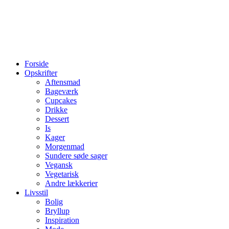
Forside
Opskrifter
Aftensmad
Bageværk
Cupcakes
Drikke
Dessert
Is
Kager
Morgenmad
Sundere søde sager
Vegansk
Vegetarisk
Andre lækkerier
Livsstil
Bolig
Bryllup
Inspiration