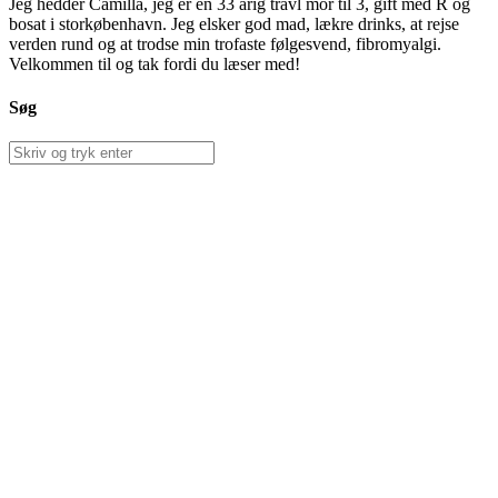
Jeg hedder Camilla, jeg er en 33 årig travl mor til 3, gift med R og
bosat i storkøbenhavn. Jeg elsker god mad, lækre drinks, at rejse
verden rund og at trodse min trofaste følgesvend, fibromyalgi.
Velkommen til og tak fordi du læser med!
Søg