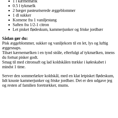
1 l kærnemælk
0.5 l tykmælk
2 bæger pasteuriserede æggeblommer
1 dl sukker
Kornene fra 1 vaniljestang
Saften fra 1/2-1 citron
Let pisket flødeskum, kammerjunker og friske jordbær
Sådan gør du:
Pisk æggeblommer, sukker og vaniljekorn til en let, lys og luftig
æggesnaps.
Tilsæt kærnemælken i en tynd stråle, efterfulgt af tykmælken, imens
du fortsat pisker godt.
Smag til med citronsaft og lad koldskålen trække i køleskabet i
mindst 1 time.
Server den sommerlækre koldskål, med en klat letpisket flødeskum,
lidt knuste kammerjunker og friske jordbær. Det er den udgave jeg
og resten af familien foretrækker, mums.