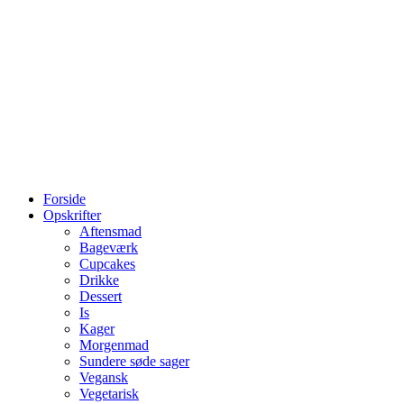
Forside
Opskrifter
Aftensmad
Bageværk
Cupcakes
Drikke
Dessert
Is
Kager
Morgenmad
Sundere søde sager
Vegansk
Vegetarisk