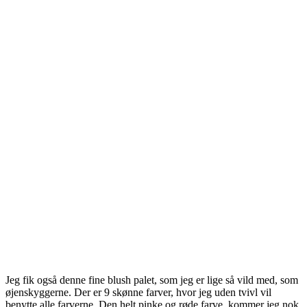
Jeg fik også denne fine blush palet, som jeg er lige så vild med, som
øjenskyggerne. Der er 9 skønne farver, hvor jeg uden tvivl vil
benytte alle farverne. Den helt pinke og røde farve, kommer jeg nok