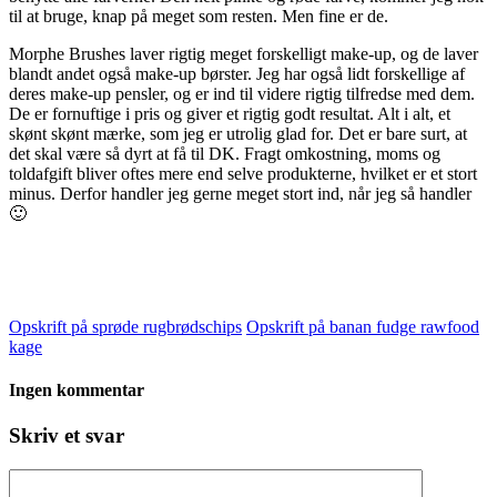
til at bruge, knap på meget som resten. Men fine er de.
Morphe Brushes laver rigtig meget forskelligt make-up, og de laver
blandt andet også make-up børster. Jeg har også lidt forskellige af
deres make-up pensler, og er ind til videre rigtig tilfredse med dem.
De er fornuftige i pris og giver et rigtig godt resultat. Alt i alt, et
skønt skønt mærke, som jeg er utrolig glad for. Det er bare surt, at
det skal være så dyrt at få til DK. Fragt omkostning, moms og
toldafgift bliver oftes mere end selve produkterne, hvilket er et stort
minus. Derfor handler jeg gerne meget stort ind, når jeg så handler
🙂
Opskrift på sprøde rugbrødschips
Opskrift på banan fudge rawfood
kage
Ingen kommentar
Skriv et svar