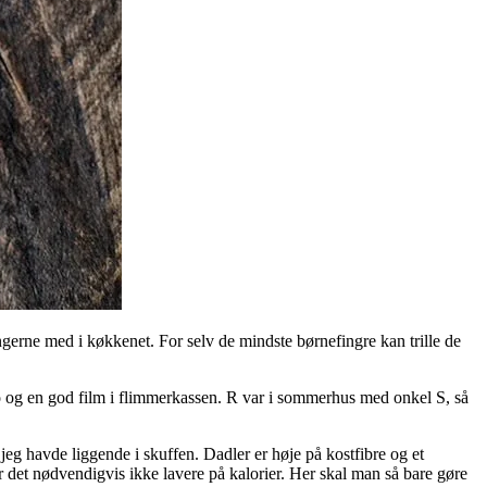
 ungerne med i køkkenet. For selv de mindste børnefingre kan trille de
o og en god film i flimmerkassen. R var i sommerhus med onkel S, så
 jeg havde liggende i skuffen. Dadler er høje på kostfibre og et
 er det nødvendigvis ikke lavere på kalorier. Her skal man så bare gøre