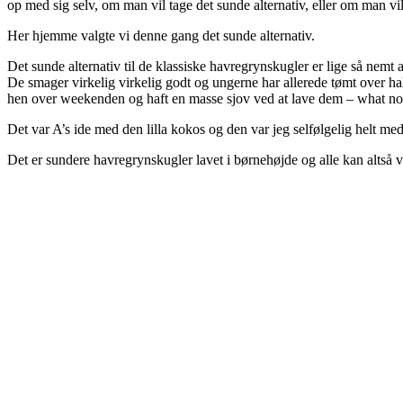
op med sig selv, om man vil tage det sunde alternativ, eller om man vi
Her hjemme valgte vi denne gang det sunde alternativ.
Det sunde alternativ til de klassiske havregrynskugler er lige så nemt a
De smager virkelig virkelig godt og ungerne har allerede tømt over hal
hen over weekenden og haft en masse sjov ved at lave dem – what not
Det var A’s ide med den lilla kokos og den var jeg selfølgelig helt me
Det er sundere havregrynskugler lavet i børnehøjde og alle kan altså 