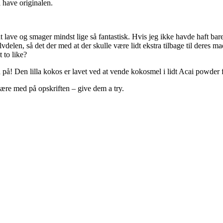
l have originalen.
t lave og smager mindst lige så fantastisk. Hvis jeg ikke havde haft bare
vdelen, så det der med at der skulle være lidt ekstra tilbage til deres 
 to like?
d på! Den lilla kokos er lavet ved at vende kokosmel i lidt Acai powder f
være med på opskriften – give dem a try.