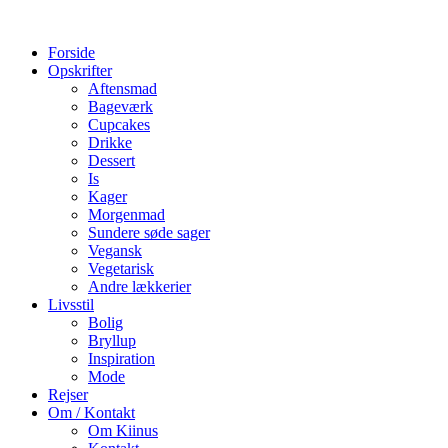
Forside
Opskrifter
Aftensmad
Bageværk
Cupcakes
Drikke
Dessert
Is
Kager
Morgenmad
Sundere søde sager
Vegansk
Vegetarisk
Andre lækkerier
Livsstil
Bolig
Bryllup
Inspiration
Mode
Rejser
Om / Kontakt
Om Kiinus