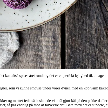
t kan altså spises året rundt og det er en perfekt lejlighed til, at tage
skugler, som vi kunne smovse under vores dyner, med en kop varm kaka
ker og mættet fedt, så besluttede vi at få gjort kål på den pakke dadler
orier, så pas endelig på med at forveksle det. Bare fordi det er sundere,