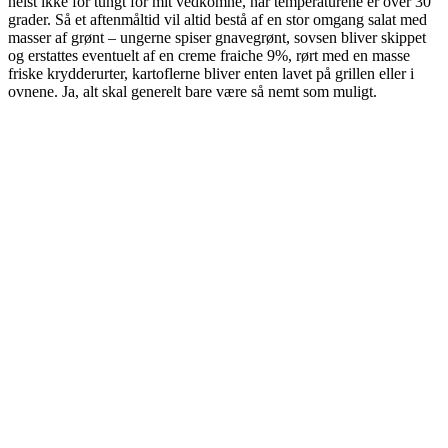
helst ikke for tungt for mit vedkomne, når temperaturene er over 30
grader. Så et aftenmåltid vil altid bestå af en stor omgang salat med
masser af grønt – ungerne spiser gnavegrønt, sovsen bliver skippet
og erstattes eventuelt af en creme fraiche 9%, rørt med en masse
friske krydderurter, kartoflerne bliver enten lavet på grillen eller i
ovnene. Ja, alt skal generelt bare være så nemt som muligt.