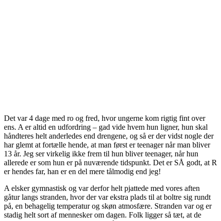
Det var 4 dage med ro og fred, hvor ungerne kom rigtig fint over
ens. A er altid en udfordring – gad vide hvem hun ligner, hun skal
håndteres helt anderledes end drengene, og så er der vidst nogle der
har glemt at fortælle hende, at man først er teenager når man bliver
13 år. Jeg ser virkelig ikke frem til hun bliver teenager, når hun
allerede er som hun er på nuværende tidspunkt. Det er SÅ godt, at R
er hendes far, han er en del mere tålmodig end jeg!
A elsker gymnastisk og var derfor helt pjattede med vores aften
gåtur langs stranden, hvor der var ekstra plads til at boltre sig rundt
på, en behagelig temperatur og skøn atmosfære. Stranden var og er
stadig helt sort af mennesker om dagen. Folk ligger så tæt, at de