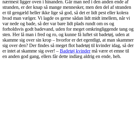
nærmest ligger oven i hinanden. Går man ned i den anden ende af
stranden, er der knap så mange mennesker, men den del af stranden
er til gengæld heller ikke lige så god, så det er lidt pest eller kolera
hvad man vælger. Vi lagde os gerne sådan lidt midt imellem, når vi
var nede og bade, så der var bare lidt plads rundt om os og
forholdsvis godt badevand, uden for meget omkringliggende tang og
sten. Her lå man i fred og ro, og kunne få luftet sit badetøj, uden at
skamme sig over sin krop – hvorfor er det egentligt, at man skammer
sig over den? Der findes så meget flot badetøj til kvinder idag, så der
er intet at skamme sig over! –
Badetøj kvinder
må være et emne til
en anden god gang, ellers får dette indlæg aldrig en ende, heh.