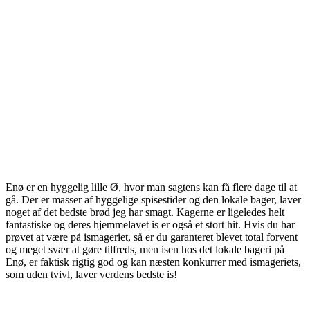
Enø er en hyggelig lille Ø, hvor man sagtens kan få flere dage til at
gå. Der er masser af hyggelige spisestider og den lokale bager, laver
noget af det bedste brød jeg har smagt. Kagerne er ligeledes helt
fantastiske og deres hjemmelavet is er også et stort hit. Hvis du har
prøvet at være på ismageriet, så er du garanteret blevet total forvent
og meget svær at gøre tilfreds, men isen hos det lokale bageri på
Enø, er faktisk rigtig god og kan næsten konkurrer med ismageriets,
som uden tvivl, laver verdens bedste is!