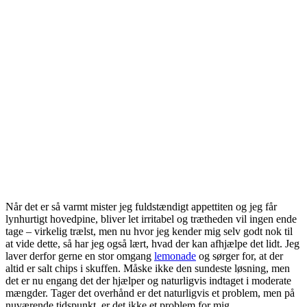
Når det er så varmt mister jeg fuldstændigt appettiten og jeg får
lynhurtigt hovedpine, bliver let irritabel og trætheden vil ingen ende
tage – virkelig trælst, men nu hvor jeg kender mig selv godt nok til
at vide dette, så har jeg også lært, hvad der kan afhjælpe det lidt. Jeg
laver derfor gerne en stor omgang
lemonade
og sørger for, at der
altid er salt chips i skuffen. Måske ikke den sundeste løsning, men
det er nu engang det der hjælper og naturligvis indtaget i moderate
mængder. Tager det overhånd er det naturligvis et problem, men på
nuværende tidspunkt, er det ikke et problem for mig.