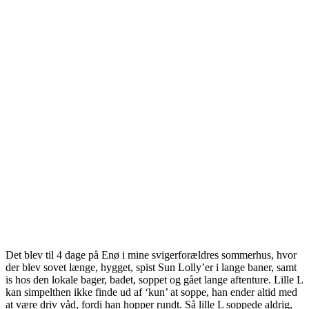
Det blev til 4 dage på Enø i mine svigerforældres sommerhus, hvor
der blev sovet længe, hygget, spist Sun Lolly’er i lange baner, samt
is hos den lokale bager, badet, soppet og gået lange aftenture. Lille L
kan simpelthen ikke finde ud af ‘kun’ at soppe, han ender altid med
at være driv våd, fordi han hopper rundt. Så lille L soppede aldrig,