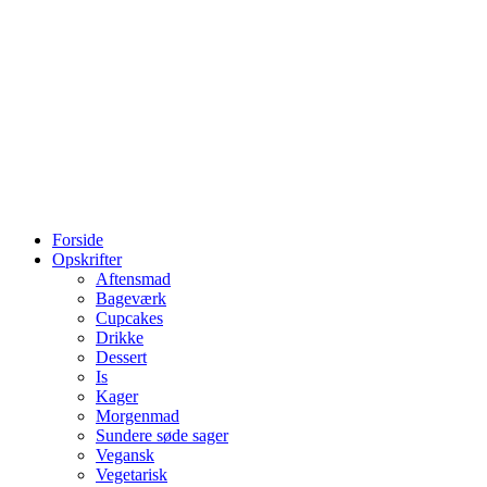
Forside
Opskrifter
Aftensmad
Bageværk
Cupcakes
Drikke
Dessert
Is
Kager
Morgenmad
Sundere søde sager
Vegansk
Vegetarisk