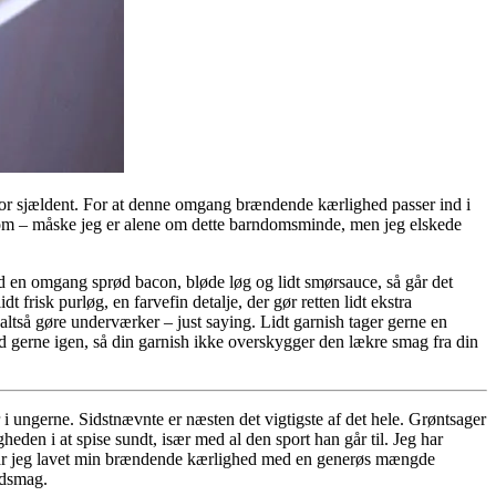
 for sjældent. For at denne omgang brændende kærlighed passer ind i
rndom – måske jeg er alene om dette barndomsminde, men jeg elskede
med en omgang sprød bacon, bløde løg og lidt smørsauce, så går det
risk purløg, en farvefin detalje, der gør retten lidt ekstra
 altså gøre underværker – just saying. Lidt garnish tager gerne en
hold gerne igen, så din garnish ikke overskygger den lækre smag fra din
r i ungerne. Sidstnævnte er næsten det vigtigste af det hele. Grøntsager
heden i at spise sundt, især med al den sport han går til. Jeg har
så har jeg lavet min brændende kærlighed med en generøs mængde
ødsmag.