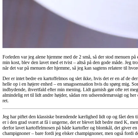
Forleden var jeg alene hjemme med de 2 små, så der stod menuen på en
min kost, blev den lavet med et tvist – altså på den gode måde. Jeg 
når det var på menuen der hjemme, så jeg kan sagtens relatere til hvor
Der er intet bedre en kartoffelmos og slet ikke, hvis det er en af de 
helle op i en højere enhed – en smagssensation hvis du spørg mig. Som 
indbydende, ihvertfald efter min mening. Lidt garnish gør ofte ret mege
almindelig ret til lidt andre højder, sådan ren udseendemæssigt og her 
ret.
Jeg har piftet den klassiske brændende kærlighed lidt op og fået den ti
er i den grad svært at få i ungerne, det er blevet lidt bedre med K, men
derfor lavet kartoffelmosen på både kartofler og blomkål, det giver 
champignoner – bare fordi jeg elsker champignoner, men også fordi de 