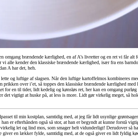
 omgang brændende kærlighed, en af A’s livretter og en ret vi får alt
tror vi alle kender den klassiske brændende kærlighed, især fra ens ba
dan A har det, heh.
der lette og luftige af slagsen. Når den luftige kartoffelmos kombineres 
prikken over i’et, så toppes den klassiske brændende kærlighed med lidt f
t for en til tider, lidt kedelig og kønsløs ret, her kan en omgang purløg
er det vigtigt at huske på, at less is more. Lidt gør virkelig meget, så 
lpasset til min kostplan, samtidig med, at jeg får lidt usynlige grøntsage
 han er efterhånden også så stor, at han er begyndt at kunne forstå vigtig
en virkelig let og lind mos, som smager helt vidunderligt! Derudover 
giver en lækker fylde, samtidig med, at de også giver en lidt fyldig k