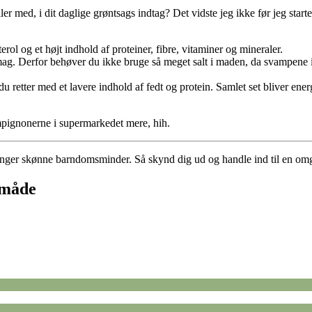
r med, i dit daglige grøntsags indtag? Det vidste jeg ikke før jeg starte
rol og et højt indhold af proteiner, fibre, vitaminer og mineraler.
. Derfor behøver du ikke bruge så meget salt i maden, da svampene i kr
du retter med et lavere indhold af fedt og protein. Samlet set bliver ene
mpignonerne i supermarkedet mere, hih.
inger skønne barndomsminder. Så skynd dig ud og handle ind til en omg
 måde