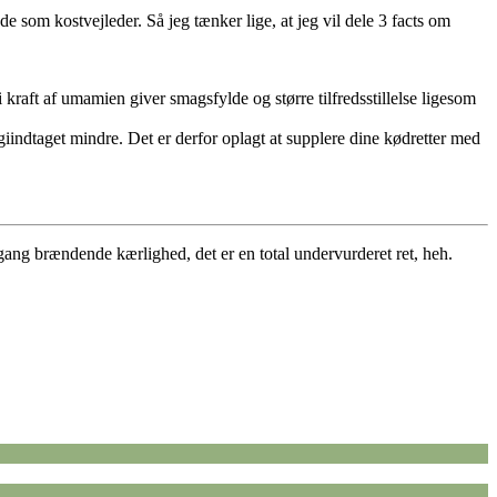
de som kostvejleder. Så jeg tænker lige, at jeg vil dele 3 facts om
aft af umamien giver smagsfylde og større tilfredsstillelse ligesom
rgiindtaget mindre. Det er derfor oplagt at supplere dine kødretter med
ang brændende kærlighed, det er en total undervurderet ret, heh.