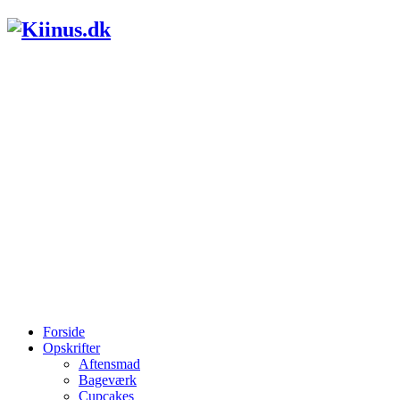
Forside
Opskrifter
Aftensmad
Bageværk
Cupcakes