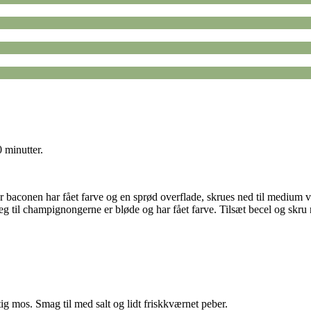
0 minutter.
 baconen har fået farve og en sprød overflade, skrues ned til medium var
 til champignongerne er bløde og har fået farve. Tilsæt becel og skru ne
ig mos. Smag til med salt og lidt friskkværnet peber.