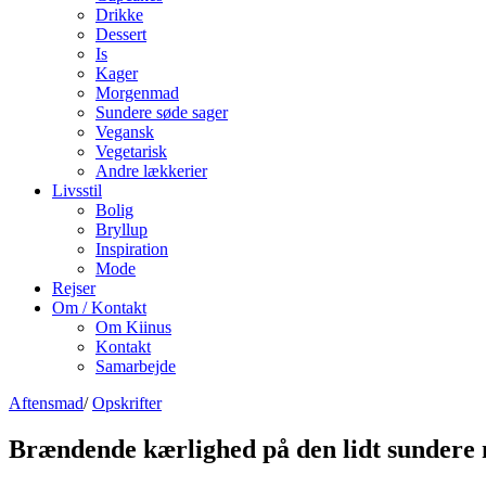
Drikke
Dessert
Is
Kager
Morgenmad
Sundere søde sager
Vegansk
Vegetarisk
Andre lækkerier
Livsstil
Bolig
Bryllup
Inspiration
Mode
Rejser
Om / Kontakt
Om Kiinus
Kontakt
Samarbejde
Aftensmad
/
Opskrifter
Brændende kærlighed på den lidt sundere