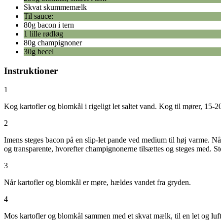
Skvat skummemælk
Til sauce:
80g bacon i tern
1 lille rødløg
80g champignoner
30g becel
Instruktioner
1
Kog kartofler og blomkål i rigeligt let saltet vand. Kog til mører, 15-2
2
Imens steges bacon på en slip-let pande ved medium til høj varme. Når
og transparente, hvorefter champignonerne tilsættes og steges med. Steg
3
Når kartofler og blomkål er møre, hældes vandet fra gryden.
4
Mos kartofler og blomkål sammen med et skvat mælk, til en let og luft