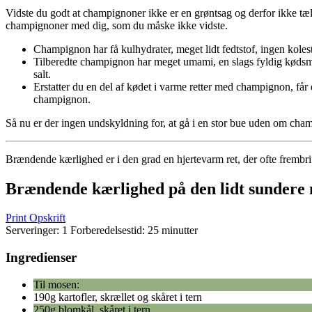
Vidste du godt at champignoner ikke er en grøntsag og derfor ikke tælle
champignoner med dig, som du måske ikke vidste.
Champignon har få kulhydrater, meget lidt fedtstof, ingen koleste
Tilberedte champignon har meget umami, en slags fyldig kødsmag
salt.
Erstatter du en del af kødet i varme retter med champignon, får 
champignon.
Så nu er der ingen undskyldning for, at gå i en stor bue uden om cha
Brændende kærlighed er i den grad en hjertevarm ret, der ofte frembr
Brændende kærlighed på den lidt sundere
Print Opskrift
Serveringer:
1
Forberedelsestid:
25 minutter
Ingredienser
Til mosen:
190g kartofler, skrællet og skåret i tern
250g blomkål, skåret i tern