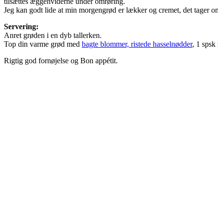
tilsættes æggehviderne under omrøring.
Jeg kan godt lide at min morgengrød er lækker og cremet, det tager om
Servering:
Anret grøden i en dyb tallerken.
Top din varme grød med
bagte blommer, ristede hasselnødder
, 1 spsk
Rigtig god fornøjelse og Bon appétit.