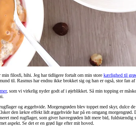
min filosfi, hihi. Jeg har tidligere fortalt om min store
kærlighed til grø
und til. Rasmus har endnu ikke brokket sig og han er også, stor fan af e
mmer
, som vi virkelig nyder godt af i øjeblikket. Så min topping er måske
i.
 rugflager og æggehvide. Morgengrøden blev toppet med skyr, dulce de 
Elsker den lækre effekt lidt æggehvide har på en omgang morgengrød. Den
eret med rugflager, som giver havregrøden lidt mere bid, fuldstændig so
met aspekt. Se det er en grød lige efter mit hoved.