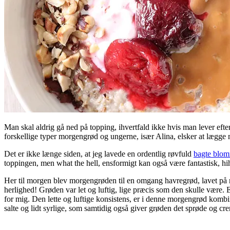
Man skal aldrig gå ned på topping, ihvertfald ikke hvis man lever efter 
forskellige typer morgengrød og ungerne, især Alina, elsker at lægge m
Det er ikke længe siden, at jeg lavede en ordentlig røvfuld
bagte blo
toppingen, men what the hell, ensformigt kan også være fantastisk, hih
Her til morgen blev morgengrøden til en omgang havregrød, lavet på
herlighed! Grøden var let og luftig, lige præcis som den skulle være. 
for mig. Den lette og luftige konsistens, er i denne morgengrød kombin
salte og lidt syrlige, som samtidig også giver grøden det sprøde og cre