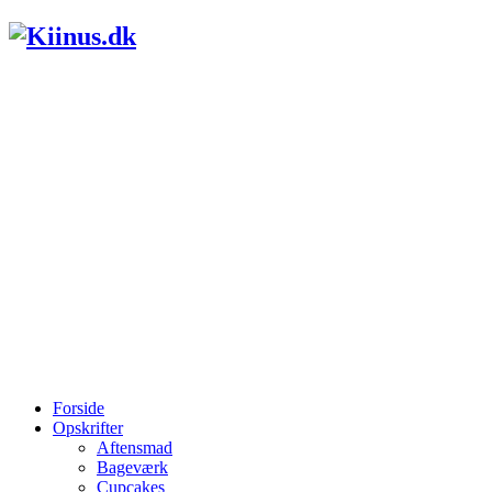
Forside
Opskrifter
Aftensmad
Bageværk
Cupcakes