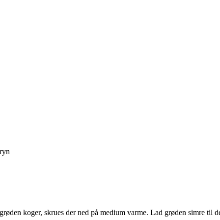
gryn
 grøden koger, skrues der ned på medium varme. Lad grøden simre til de