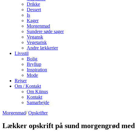
Drikke
Dessert
Is
Kager
Morgenmad
Sundere søde sager
Vegansk
Vegetarisk
Andre lækkerier
Livsstil
Bolig
Bryllup
Inspiration
Mode
Rejser
Om / Kontakt
Om Kiinus
Kontakt
Samarbejde
Morgenmad
/
Opskrifter
Lækker opskrift på sund morgengrød med 