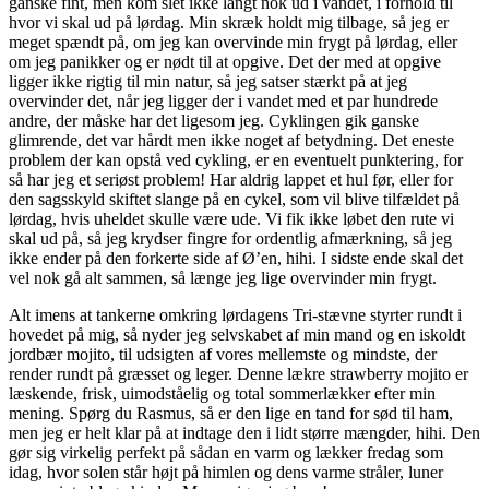
ganske fint, men kom slet ikke langt nok ud i vandet, i forhold til
hvor vi skal ud på lørdag. Min skræk holdt mig tilbage, så jeg er
meget spændt på, om jeg kan overvinde min frygt på lørdag, eller
om jeg panikker og er nødt til at opgive. Det der med at opgive
ligger ikke rigtig til min natur, så jeg satser stærkt på at jeg
overvinder det, når jeg ligger der i vandet med et par hundrede
andre, der måske har det ligesom jeg. Cyklingen gik ganske
glimrende, det var hårdt men ikke noget af betydning. Det eneste
problem der kan opstå ved cykling, er en eventuelt punktering, for
så har jeg et seriøst problem! Har aldrig lappet et hul før, eller for
den sagsskyld skiftet slange på en cykel, som vil blive tilfældet på
lørdag, hvis uheldet skulle være ude. Vi fik ikke løbet den rute vi
skal ud på, så jeg krydser fingre for ordentlig afmærkning, så jeg
ikke ender på den forkerte side af Ø’en, hihi. I sidste ende skal det
vel nok gå alt sammen, så længe jeg lige overvinder min frygt.
Alt imens at tankerne omkring lørdagens Tri-stævne styrter rundt i
hovedet på mig, så nyder jeg selvskabet af min mand og en iskoldt
jordbær mojito, til udsigten af vores mellemste og mindste, der
render rundt på græsset og leger. Denne lækre strawberry mojito er
læskende, frisk, uimodståelig og total sommerlækker efter min
mening. Spørg du Rasmus, så er den lige en tand for sød til ham,
men jeg er helt klar på at indtage den i lidt større mængder, hihi. Den
gør sig virkelig perfekt på sådan en varm og lækker fredag som
idag, hvor solen står højt på himlen og dens varme stråler, luner