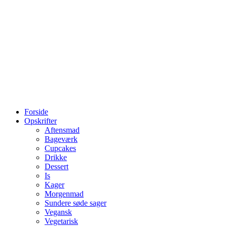
Forside
Opskrifter
Aftensmad
Bageværk
Cupcakes
Drikke
Dessert
Is
Kager
Morgenmad
Sundere søde sager
Vegansk
Vegetarisk