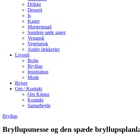
Drikke
Dessert
Is
Kager
Morgenmad
Sundere søde sager
Vegansk
Vegetarisk
Andre lækkerier
Livsstil
Bolig
Bryllup
Inspiration
Mode
Rejser
Om / Kontakt
Om Kiinus
Kontakt
Samarbejde
Bryllup
Bryllupsmesse og den spæde bryllupsplan