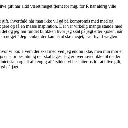
e gift har altid været meget fjernt for mig, for R har aldrig ville
ive gift, ihvertfald når man ikke vil gå på kompromis med mad og
klogere og få en masse inspiration. Der var virkelig mange stande med
det og jeg har fundet butikken hvor jeg skal på jagt efter kjolen, når
på sådan noget ? Jeg tænker der kan nå at ske meget, især hvad vægten
 på hvor vi bor. Hvem der skal med ved jeg endnu ikke, men min mor er
en stor beslutning der skal tages. Jeg er overhoved ikke til de der
et slæb og alt afhængig af årstiden vi beslutter os for at blive gift,
 gå på jagt.