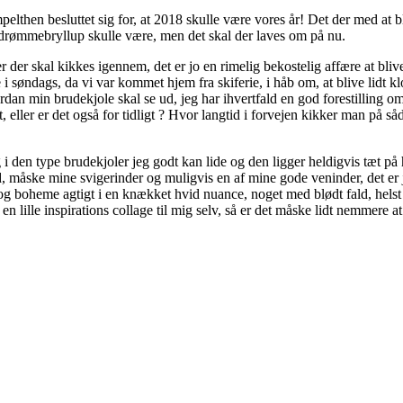
then besluttet sig for, at 2018 skulle være vores år! Det der med at bliv
elt drømmebryllup skulle være, men det skal der laves om på nu.
r der skal kikkes igennem, det er jo en rimelig bekostelig affære at bl
i søndags, da vi var kommet hjem fra skiferie, i håb om, at blive lidt 
an min brudekjole skal se ud, jeg har ihvertfald en god forestilling om 
eråret, eller er det også for tidligt ? Hvor langtid i forvejen kikker man 
lg i den type brudekjoler jeg godt kan lide og den ligger heldigvis tæt
 måske mine svigerinder og muligvis en af mine gode veninder, det er jo 
g boheme agtigt i en knækket hvid nuance, noget med blødt fald, helst int
lille inspirations collage til mig selv, så er det måske lidt nemmere at