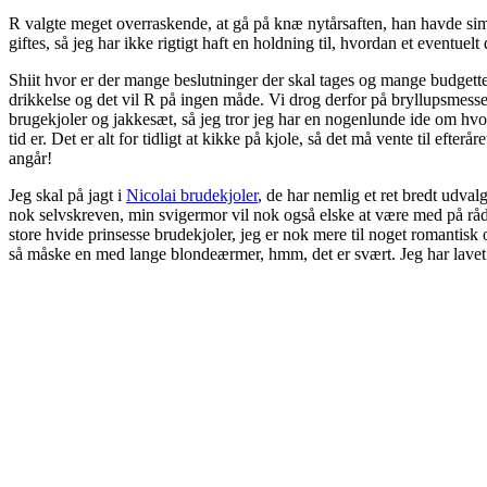
R valgte meget overraskende, at gå på knæ nytårsaften, han havde simpel
giftes, så jeg har ikke rigtigt haft en holdning til, hvordan et eventu
Shiit hvor er der mange beslutninger der skal tages og mange budgette
drikkelse og det vil R på ingen måde. Vi drog derfor på bryllupsmesse 
brugekjoler og jakkesæt, så jeg tror jeg har en nogenlunde ide om hvord
tid er. Det er alt for tidligt at kikke på kjole, så det må vente til eft
angår!
Jeg skal på jagt i
Nicolai brudekjoler
, de har nemlig et ret bredt udva
nok selvskreven, min svigermor vil nok også elske at være med på råd,
store hvide prinsesse brudekjoler, jeg er nok mere til noget romantisk o
så måske en med lange blondeærmer, hmm, det er svært. Jeg har lavet en 