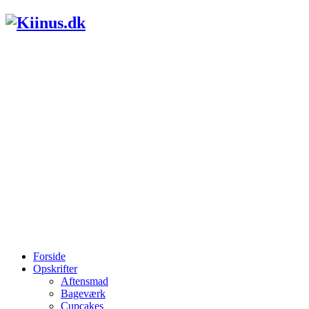
Forside
Opskrifter
Aftensmad
Bageværk
Cupcakes