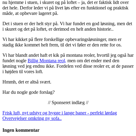
nu hjemme i stuen, i skuret og på loftet – ja, det er faktisk lidt over
det hele. Derfor leder vi på livet løs efter en funktionel og praktisk
måde, at opbevare lageret på.
Det i stuen er der helt styr på. Vi har fundet en god løsning, men det
i skuret og det på loftet, er derimod en helt anden historie..
Vi har kikket på flere forskellige opbevaringsløsninger, men er
stadig ikke kommet helt frem, til det vi føler er den rette for os.
Vi har blandt andet haft et kik på montana reoler, hvortil jeg også har
fundet nogle
Billig Montana reol,
men om det ender med den
løsning ved jeg endnu ikke. Fordelen ved disse reoler er, at de passer
i højden til vores loft.
Hmmh, det er altså svært.
Har du nogle gode forslag?
// Sponseret indlæg //
Frisk luft, nyt udstyr og hygge i lange baner - perfekt lørdag
Overvejelser omkring ny sofa..
Ingen kommentar