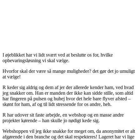
I øjeblikket har vi lidt svært ved at beslutte os for, hvilke
opbevaringsløsning vi skal vælge.
Hvorfor skal der være så mange muligheder? det gør det jo umuligt
at vælge!
R keder sig aldrig og dem af jer der allerede kender ham, ved hvad
jeg snakker om. Han er manden der ikke kan sidde stille, som altid
har fingeren på pulsen og huhej hvor det hele bare flyver afsted –
skønt for ham, af og til lidt stressende for os andre, heh.
R har udover sit faste arbejde, en webshop og en masse andre
projekter kørende – han skulle jo nødigt kede sig.
Webshoppen vil jeg ikke snakke for meget om, da anonymitet er alt
afgørende i den branche og det skal respekteres! Lageret har vi lige