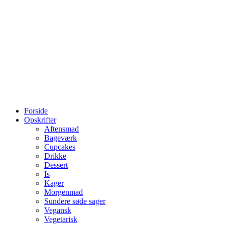
Forside
Opskrifter
Aftensmad
Bageværk
Cupcakes
Drikke
Dessert
Is
Kager
Morgenmad
Sundere søde sager
Vegansk
Vegetarisk