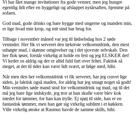
Vi har fået mange invitationer fra gode venner, men jeg hungre
egentlig lidt efter en hyggeligt og afslappet nytårsaften, hjemme på
sofaen.
God mad, gode drinks og bare hygge med ungerne og manden min,
er lige hvad min krop, og mit sind har brug for.
Tilbage i november måned var jeg til fødselsdag hos 2 søde
veninder. Her fik vi serveret den lækreste velkomstdrink, den mest
udsøgte mad, i skønne omgivelser og i det sjoveste selvskab. Den
her flok tøser, forstår virkelig at holde en fest og jeg ELSKER det!
Vi keder os aldrig og der er altid fuld fart over feltet. Faktisk så
meget, at det til tider kan være lidt svært, at følge med, hihi.
Når men den her velkomstdrink vi fik serveret, har jeg cravet lige
siden, ja faktisk også maden, for aldrig har jeg smagt noget så godt!
Min venindes søde mand stod for velkomstdrink og mad, og til det
må jeg bare lige indskyde, jeg tror at han skulle være blev kok
istedet for tømmer, for han kan trylle. Ej spøj til side, han er en
fantastisk tømmer, men han gør sig virkelig sublimt i et køkken.
Ville virkelig ønske at Rasmus havde de samme skills, hihi.