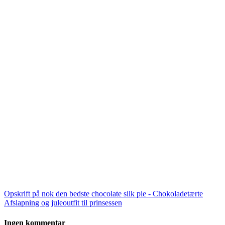
Opskrift på nok den bedste chocolate silk pie - Chokoladetærte
Afslapning og juleoutfit til prinsessen
Ingen kommentar