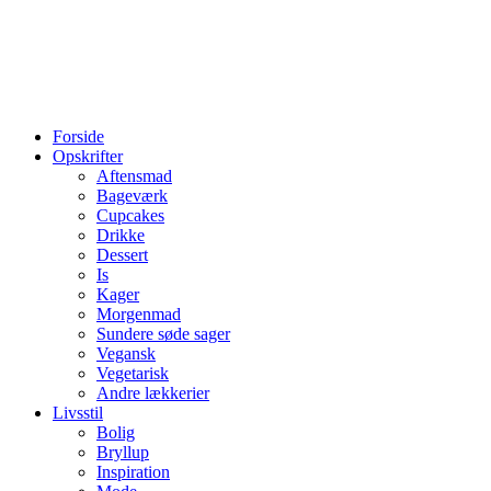
Forside
Opskrifter
Aftensmad
Bageværk
Cupcakes
Drikke
Dessert
Is
Kager
Morgenmad
Sundere søde sager
Vegansk
Vegetarisk
Andre lækkerier
Livsstil
Bolig
Bryllup
Inspiration