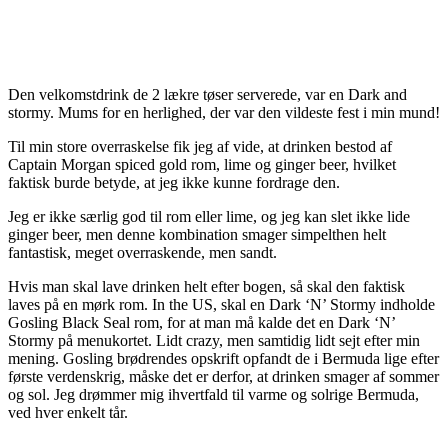
Den velkomstdrink de 2 lækre tøser serverede, var en Dark and
stormy. Mums for en herlighed, der var den vildeste fest i min mund!
Til min store overraskelse fik jeg af vide, at drinken bestod af
Captain Morgan spiced gold rom, lime og ginger beer, hvilket
faktisk burde betyde, at jeg ikke kunne fordrage den.
Jeg er ikke særlig god til rom eller lime, og jeg kan slet ikke lide
ginger beer, men denne kombination smager simpelthen helt
fantastisk, meget overraskende, men sandt.
Hvis man skal lave drinken helt efter bogen, så skal den faktisk
laves på en mørk rom. In the US, skal en Dark ‘N’ Stormy indholde
Gosling Black Seal rom, for at man må kalde det en Dark ‘N’
Stormy på menukortet. Lidt crazy, men samtidig lidt sejt efter min
mening. Gosling brødrendes opskrift opfandt de i Bermuda lige efter
første verdenskrig, måske det er derfor, at drinken smager af sommer
og sol. Jeg drømmer mig ihvertfald til varme og solrige Bermuda,
ved hver enkelt tår.