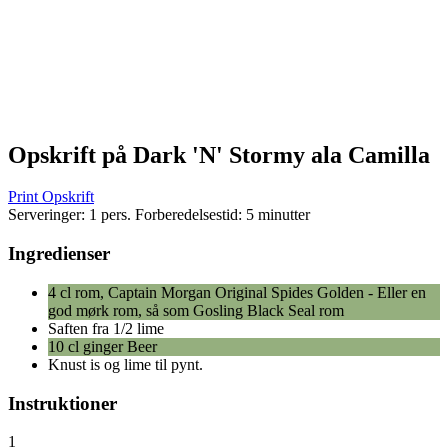
Opskrift på Dark 'N' Stormy ala Camilla
Print Opskrift
Serveringer:
1 pers.
Forberedelsestid:
5 minutter
Ingredienser
4 cl rom, Captain Morgan Original Spides Golden - Eller en
god mørk rom, så som Gosling Black Seal rom
Saften fra 1/2 lime
10 cl ginger Beer
Knust is og lime til pynt.
Instruktioner
1