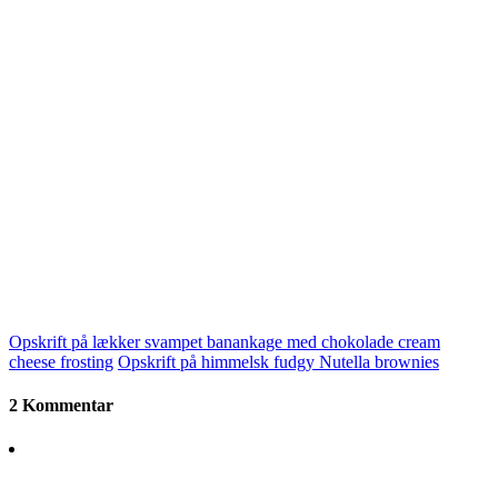
Opskrift på lækker svampet banankage med chokolade cream
cheese frosting
Opskrift på himmelsk fudgy Nutella brownies
2 Kommentar