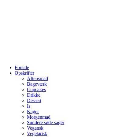
Forside
Opskrifter
Aftensmad
Bageværk
Cupcakes
Drikke
Dessert
Is
Kager
Morgenmad
Sundere søde sager
Vegansk
Vegetarisk