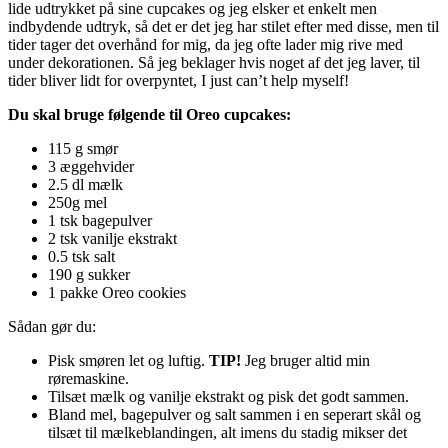
lide udtrykket på sine cupcakes og jeg elsker et enkelt men
indbydende udtryk, så det er det jeg har stilet efter med disse, men til
tider tager det overhånd for mig, da jeg ofte lader mig rive med
under dekorationen. Så jeg beklager hvis noget af det jeg laver, til
tider bliver lidt for overpyntet, I just can’t help myself!
Du skal bruge følgende til Oreo cupcakes:
115 g smør
3 æggehvider
2.5 dl mælk
250g mel
1 tsk bagepulver
2 tsk vanilje ekstrakt
0.5 tsk salt
190 g sukker
1 pakke Oreo cookies
Sådan gør du:
Pisk smøren let og luftig.
TIP!
Jeg bruger altid min
røremaskine.
Tilsæt mælk og vanilje ekstrakt og pisk det godt sammen.
Bland mel, bagepulver og salt sammen i en seperart skål og
tilsæt til mælkeblandingen, alt imens du stadig mikser det