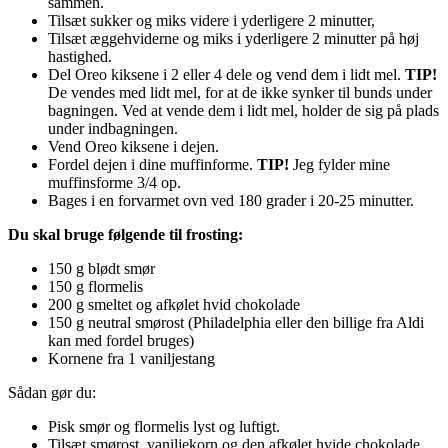
sammen.
Tilsæt sukker og miks videre i yderligere 2 minutter,
Tilsæt æggehviderne og miks i yderligere 2 minutter på høj
hastighed.
Del Oreo kiksene i 2 eller 4 dele og vend dem i lidt mel.
TIP!
De vendes med lidt mel, for at de ikke synker til bunds under
bagningen. Ved at vende dem i lidt mel, holder de sig på plads
under indbagningen.
Vend Oreo kiksene i dejen.
Fordel dejen i dine muffinforme.
TIP!
Jeg fylder mine
muffinsforme 3/4 op.
Bages i en forvarmet ovn ved 180 grader i 20-25 minutter.
Du skal bruge følgende til frosting:
150 g blødt smør
150 g flormelis
200 g smeltet og afkølet hvid chokolade
150 g neutral smørost (Philadelphia eller den billige fra Aldi
kan med fordel bruges)
Kornene fra 1 vaniljestang
Sådan gør du:
Pisk smør og flormelis lyst og luftigt.
Tilsæt smørost, vaniljekorn og den afkølet hvide chokolade.