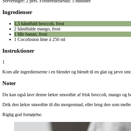
Serveringer:
2 pers.
Forberedelsestid:
5 minutter
Ingredienser
1,5 håndfuld broccoli, frost
2 håndfulde mango, frost
1 lille banan, frost
1 Cocofusion lime á 250 ml
Instruktioner
1
Kom alle ingredienserne i en blender og blendt til en glat og jævn smoo
Noter
Du kan også lave denne lækre smoothie af frisk broccoli, mango og banan
Drik den lækre smoothie til din morgenmad, eller brug den som melle
Rigtig god fornøjelse.