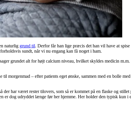
en naturlig
grund til
. Derfor får han lige præcis det han vil have at spi
st forholdsvis sundt, når vi nu engang kan få noget i ham.
sager grundet alt for højt calcium niveau, hvilket skyldes medicin m.m
ie til morgenmad – efter patients eget ønske, sammen med en bolle med
å der har været rester tilovers, som så er kommet på en flaske og stillet
 Den er dog udryddet længe før her hjemme. Her holder den typisk kun i e