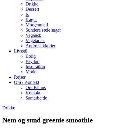
Drikke
Dessert
Is
Kager
Morgenmad
Sundere søde sager
Vegansk
Vegetarisk
Andre lækkerier
Livsstil
Bolig
Bryllup
Inspiration
Mode
Rejser
Om / Kontakt
Om Kiinus
Kontakt
Samarbejde
Drikke
Nem og sund greenie smoothie