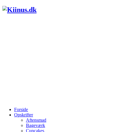
Forside
Opskrifter
Aftensmad
Bageværk
Cupcakes