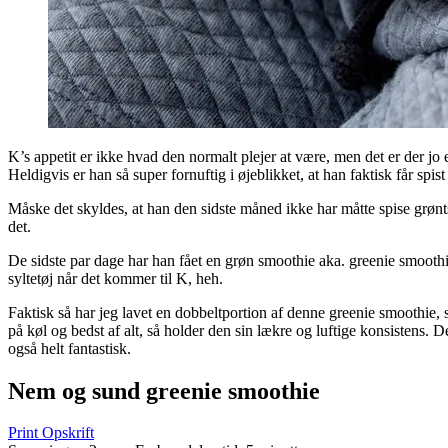
K’s appetit er ikke hvad den normalt plejer at være, men det er der jo 
Heldigvis er han så super fornuftig i øjeblikket, at han faktisk får spi
Måske det skyldes, at han den sidste måned ikke har måtte spise grønt
det.
De sidste par dage har han fået en grøn smoothie aka. greenie smooth
syltetøj når det kommer til K, heh.
Faktisk så har jeg lavet en dobbeltportion af denne greenie smoothie, s
på køl og bedst af alt, så holder den sin lækre og luftige konsistens.
også helt fantastisk.
Nem og sund greenie smoothie
Print Opskrift