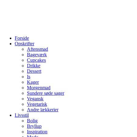
Forside
Opskrifter
Aftensmad
Bageværk
Cupcakes
Drikke
Dessert
Is
Kager
Morgenmad
Sundere søde sager
Vegansk
Vegetarisk
Andre lækkerier
Livsstil
Bolig
Bryllup
Inspiration