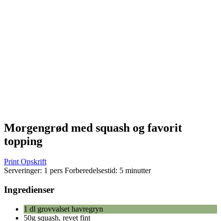
Morgengrød med squash og favorit
topping
Print Opskrift
Serveringer:
1 pers
Forberedelsestid:
5 minutter
Ingredienser
1 dl grovvalset havregryn
50g squash, revet fint