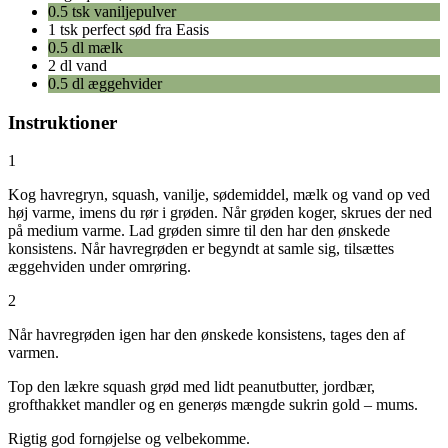
0.5 tsk vaniljepulver
1 tsk perfect sød fra Easis
0.5 dl mælk
2 dl vand
0.5 dl æggehvider
Instruktioner
1
Kog havregryn, squash, vanilje, sødemiddel, mælk og vand op ved
høj varme, imens du rør i grøden. Når grøden koger, skrues der ned
på medium varme. Lad grøden simre til den har den ønskede
konsistens. Når havregrøden er begyndt at samle sig, tilsættes
æggehviden under omrøring.
2
Når havregrøden igen har den ønskede konsistens, tages den af
varmen.
Top den lækre squash grød med lidt peanutbutter, jordbær,
grofthakket mandler og en generøs mængde sukrin gold – mums.
Rigtig god fornøjelse og velbekomme.