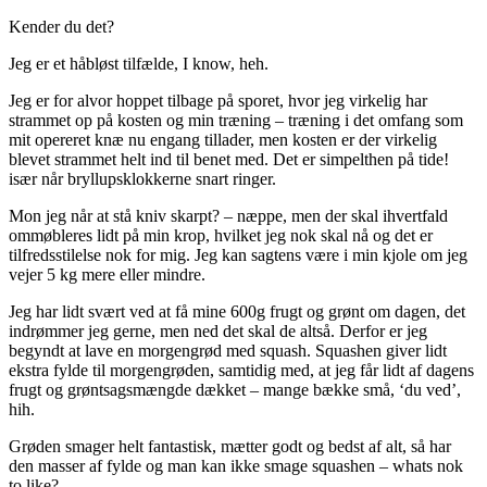
Kender du det?
Jeg er et håbløst tilfælde, I know, heh.
Jeg er for alvor hoppet tilbage på sporet, hvor jeg virkelig har
strammet op på kosten og min træning – træning i det omfang som
mit opereret knæ nu engang tillader, men kosten er der virkelig
blevet strammet helt ind til benet med. Det er simpelthen på tide!
især når bryllupsklokkerne snart ringer.
Mon jeg når at stå kniv skarpt? – næppe, men der skal ihvertfald
ommøbleres lidt på min krop, hvilket jeg nok skal nå og det er
tilfredsstilelse nok for mig. Jeg kan sagtens være i min kjole om jeg
vejer 5 kg mere eller mindre.
Jeg har lidt svært ved at få mine 600g frugt og grønt om dagen, det
indrømmer jeg gerne, men ned det skal de altså. Derfor er jeg
begyndt at lave en morgengrød med squash. Squashen giver lidt
ekstra fylde til morgengrøden, samtidig med, at jeg får lidt af dagens
frugt og grøntsagsmængde dækket – mange bække små, ‘du ved’,
hih.
Grøden smager helt fantastisk, mætter godt og bedst af alt, så har
den masser af fylde og man kan ikke smage squashen – whats nok
to like?