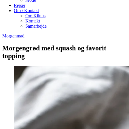
Mode
Rejser
Om / Kontakt
Om Kiinus
Kontakt
Samarbejde
Morgenmad
Morgengrød med squash og favorit
topping