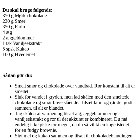
Du skal bruge følgende:
350 g Mørk chokolade
230 g Smør
350 g Farin
4 æg
2 æggeblommer
1 tsk Vaniljeekstrakt
5 spsk Kakao
160 g Hvedemel
Sådan gør du:
Smelt smør og chokolade over vandbad. Rør konstant til alt er
smeltet.
Sluk for vandet i gryden, men lad skålen med den smeltede
chokolade og smør blive stående. Tilsæt farin og rør det godt
sammen, til alt er blandet.
Tag skålen af varmen og tilsæt æg, æggeblommer og
vaniljeekstrakt og rør til det akkurat er kombineret. Du må
endelig ikke piske for meget, da du så vil få en kage istedet
for en fudgy brownie.
Sigt mel og kakao sammen og tilsæt til chokoladeblandingen.