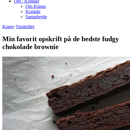
Om / Kontakt
Om Kiinus
Kontakt
Samarbejde
Kager
/
Opskrifter
Min favorit opskrift på de bedste fudgy
chokolade brownie