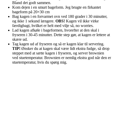
Bland det godt sammen.
Kom dejen i en smurt bageform. Jeg brugte en firkantet
bageform på 20×30 cm
Bag kagen i en forvarmet ovn ved 180 grader i 30 minutter,
og ikke 1 sekund længere.
OBS!
Kagen vil ikke virke
færdigbagt, hvilket er helt med vilje så, no worries.
Lad kagen afkøle i bageformen, hvorefter at den skal i
fryseren i 30-45 minutter. Dette step gør, at kagen er lettere at
skære ud.
Tag kagen ud af fryseren og så er kagen klar til servering.
TIP!
Ønsker du at kagen skal være lidt ekstra fudge, så drop
steppet med at sætte kagen i fryseren, og server brownien
ved stuetemperatur. Brownien er nemlig ekstra god når den er
stuetemperatur, hvis du spørg mig.