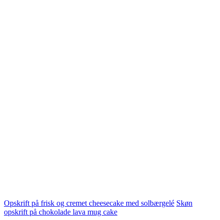
Opskrift på frisk og cremet cheesecake med solbærgelé
Skøn
opskrift på chokolade lava mug cake