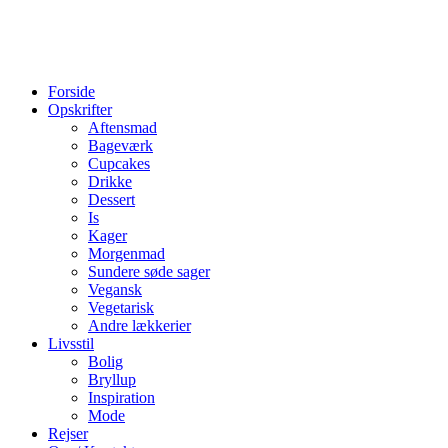
Forside
Opskrifter
Aftensmad
Bageværk
Cupcakes
Drikke
Dessert
Is
Kager
Morgenmad
Sundere søde sager
Vegansk
Vegetarisk
Andre lækkerier
Livsstil
Bolig
Bryllup
Inspiration
Mode
Rejser