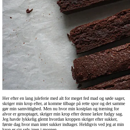
Her efter en lang juleferie med alt for meget fed mad og søde sager,
skriger min krop efter, at komme tilbage på rette spor og det samme
gør min samvittighed. Men nu hvor min kostplan og træning for
alvor er genoptaget, skriger min krop efter denne lækre fudgy sag.
Jeg havde lykkelig glemt hvordan kroppen skriger efter sukker,
første dag hvor man intet sukker indtager. Heldigvis ved jeg at min
krop er sig selv igen i morgen.