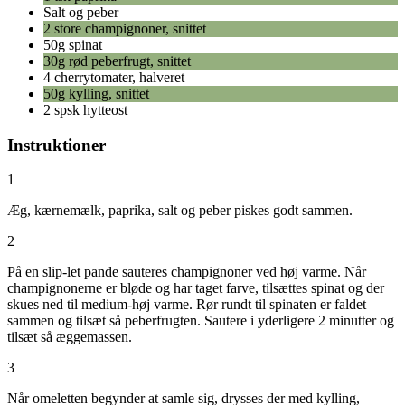
Salt og peber
2 store champignoner, snittet
50g spinat
30g rød peberfrugt, snittet
4 cherrytomater, halveret
50g kylling, snittet
2 spsk hytteost
Instruktioner
1
Æg, kærnemælk, paprika, salt og peber piskes godt sammen.
2
På en slip-let pande sauteres champignoner ved høj varme. Når
champignonerne er bløde og har taget farve, tilsættes spinat og der
skues ned til medium-høj varme. Rør rundt til spinaten er faldet
sammen og tilsæt så peberfrugten. Sautere i yderligere 2 minutter og
tilsæt så æggemassen.
3
Når omeletten begynder at samle sig, drysses der med kylling,