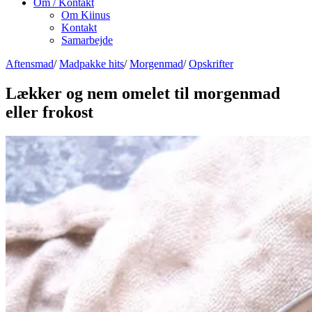
Om / Kontakt
Om Kiinus
Kontakt
Samarbejde
Aftensmad
/
Madpakke hits
/
Morgenmad
/
Opskrifter
Lækker og nem omelet til morgenmad
eller frokost