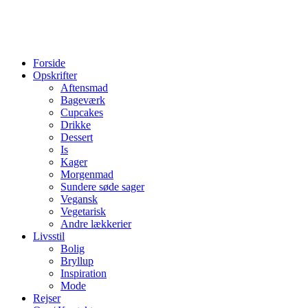
Forside
Opskrifter
Aftensmad
Bageværk
Cupcakes
Drikke
Dessert
Is
Kager
Morgenmad
Sundere søde sager
Vegansk
Vegetarisk
Andre lækkerier
Livsstil
Bolig
Bryllup
Inspiration
Mode
Rejser