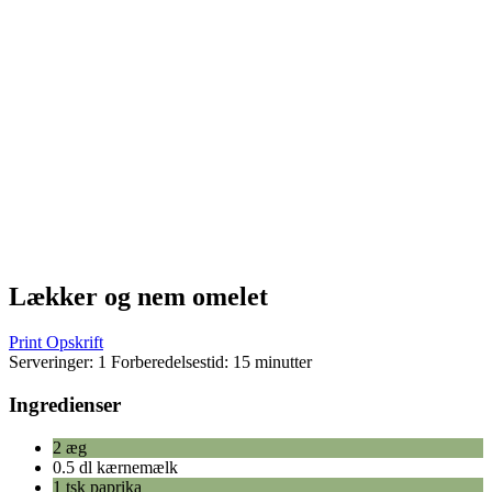
Lækker og nem omelet
Print Opskrift
Serveringer:
1
Forberedelsestid:
15 minutter
Ingredienser
2 æg
0.5 dl kærnemælk
1 tsk paprika