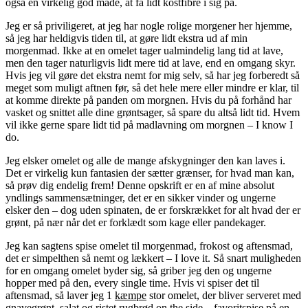
også en virkelig god måde, at få lidt kostfibre i sig på.
Jeg er så priviligeret, at jeg har nogle rolige morgener her hjemme,
så jeg har heldigvis tiden til, at gøre lidt ekstra ud af min
morgenmad. Ikke at en omelet tager ualmindelig lang tid at lave,
men den tager naturligvis lidt mere tid at lave, end en omgang skyr.
Hvis jeg vil gøre det ekstra nemt for mig selv, så har jeg forberedt så
meget som muligt aftnen før, så det hele mere eller mindre er klar, til
at komme direkte på panden om morgnen. Hvis du på forhånd har
vasket og snittet alle dine grøntsager, så spare du altså lidt tid. Hvem
vil ikke gerne spare lidt tid på madlavning om morgnen – I know I
do.
Jeg elsker omelet og alle de mange afskygninger den kan laves i.
Det er virkelig kun fantasien der sætter grænser, for hvad man kan,
så prøv dig endelig frem! Denne opskrift er en af mine absolut
yndlings sammensætninger, det er en sikker vinder og ungerne
elsker den – dog uden spinaten, de er forskrækket for alt hvad der er
grønt, på nær når det er forklædt som kage eller pandekager.
Jeg kan sagtens spise omelet til morgenmad, frokost og aftensmad,
det er simpelthen så nemt og lækkert – I love it. Så snart muligheden
for en omgang omelet byder sig, så griber jeg den og ungerne
hopper med på den, every single time. Hvis vi spiser det til
aftensmad, så laver jeg 1
kæmpe
stor omelet, der bliver serveret med
gnavegrønt, salat og ristet rugbrød on the side – favoritspise på en