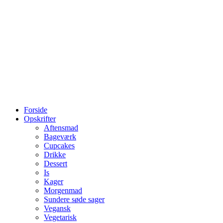
Forside
Opskrifter
Aftensmad
Bageværk
Cupcakes
Drikke
Dessert
Is
Kager
Morgenmad
Sundere søde sager
Vegansk
Vegetarisk