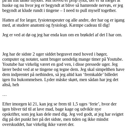
på alt mit tanke mylder. Mit hoved er prop fyldt, der er så meget at
huske og nu hvor jeg er begyndt at blive så hamrende nervøs, er jeg
begyndt at klude rundt i tingene – I need to pull myself together.
Hatten af for læger, fysioterapeuter og alle andre, der har og er igang
med, at studere anatomi og fysiologi. Kæmpe cadeau til dig!
Jeg er ved at dø og jeg har enda kun om en brøkdel af det I har om.
Jeg har de sidste 2 uger siddet begravet med hoved i bøger,
computer og notater, samt bruger uendelig mange timer på Youtube.
Youtube har virkelig været en god ven, i disse pressede uger. Jeg
lærer bedst ved at se tingene og tegne dem. Jeg skal simpelthen have
dem indprentet på nethinden, så jeg altid kan ‘fremkalde’ billedet
igen fra hukommelsen. Lyder måske skørt, men sådan har jeg det
altså, heh
…
Efter imorgen kl 21, kan jeg se frem til 1,5 uges ‘ferie’, hvor der
igen bliver tid til at lave mad, bage kage og udvikle nye
opskrifter, som jeg kan dele med dig. Jeg ved godt, at jeg har svigtet
dig på det punkt her på det sidste, men tiden og ikke mindst
overskuddet, har virkelig ikke været der.