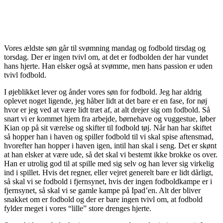
Vores ældste søn går til svømning mandag og fodbold tirsdag og
torsdag. Der er ingen tvivl om, at det er fodbolden der har vundet
hans hjerte. Han elsker også at svømme, men hans passion er uden
tvivl fodbold.
I øjeblikket lever og ånder vores søn for fodbold. Jeg har aldrig
oplevet noget ligende, jeg håber lidt at det bare er en fase, for nøj
hvor er jeg ved at være lidt træt af, at alt drejer sig om fodbold. Så
snart vi er kommet hjem fra arbejde, børnehave og vuggestue, løber
Kian op på sit værelse og skifter til fodbold tøj. Når han har skiftet
så hopper han i haven og spiller fodbold til vi skal spise aftensmad,
hvorefter han hopper i haven igen, intil han skal i seng. Det er skønt
at han elsker at være ude, så det skal vi bestemt ikke brokke os over.
Han er utrolig god til at spille med sig selv og han lever sig virkelig
ind i spillet. Hvis det regner, eller vejret generelt bare er lidt dårligt,
så skal vi se fodbold i fjernsynet, hvis der ingen fodboldkampe er i
fjernsynet, så skal vi se gamle kampe på Ipad’en. Alt der bliver
snakket om er fodbold og der er bare ingen tvivl om, at fodbold
fylder meget i vores “lille” store drenges hjerte.