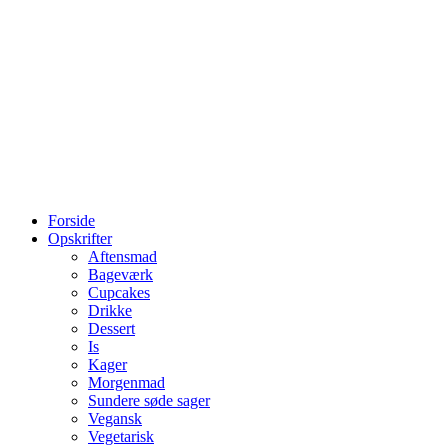
Forside
Opskrifter
Aftensmad
Bageværk
Cupcakes
Drikke
Dessert
Is
Kager
Morgenmad
Sundere søde sager
Vegansk
Vegetarisk