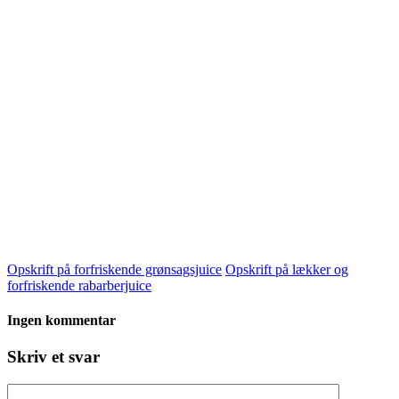
Opskrift på forfriskende grønsagsjuice
Opskrift på lækker og
forfriskende rabarberjuice
Ingen kommentar
Skriv et svar