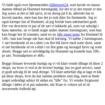
Vi faldt også over hjemmesiden
billigsport24
, som havde en masse
skønne tilbud på Hummel træningstøj, for det er jo det eneste er dur.
Jeg synes at det er lidt sjovt, at en dreng på 6 år, allerede har et
favorit mærke, men han har det jo nok ikke fra fremmede. Jeg er
også kæmpe fan af Hummel, så jeg forstår ham udemærket godt.
Der var desværre et par af de sæt vi kikkede på, som var udsolgt i
hans størrelse, så vi fandt nogle andre skønne træningssæt, som han
kan bruge her til sommer, samt en ny
lille smart taske
fra Hummel til
149,- han kan bruge når han skal til træning. Vi købte 2 træningssæt,
1 sæt bestående af en t-shirt i en flot blå farve med sorte short, samt
et sæt bestående af en t-shirt i en flot grøn og neongul farve og sorte
shorts. Begge sæt er selvfølgelig fra Hummel og kostede kun 299,-
pr sæt. Normalprisen er 400,-
Begge firmaer leverede hurtigt og vi vil klart vende tilbage til disse 2
shops, nu hvor vi ved at de leverer hurtigt, har en god service, samt
et godt udvalg til de små drenge. Vil klart anbefale dig at tage et kik
på disse shops, hvis du har samme problem som mig, med at finde
noget ordentligt udstyr til sådan en “lille” fyr. Vi vender frygtsomt
tilbage i løbet af et par måneder, når Kian er vokset ud af sit
nuværende fodbold tøj.