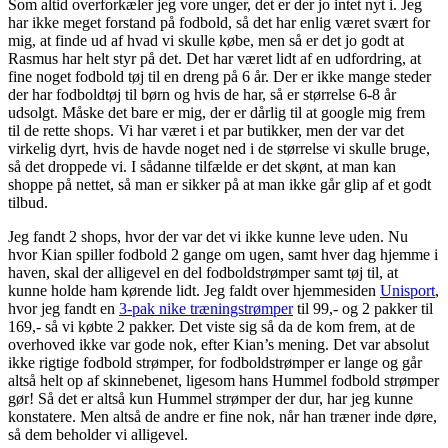
Som altid overforkæler jeg vore unger, det er der jo intet nyt i. Jeg
har ikke meget forstand på fodbold, så det har enlig været svært for
mig, at finde ud af hvad vi skulle købe, men så er det jo godt at
Rasmus har helt styr på det. Det har været lidt af en udfordring, at
fine noget fodbold tøj til en dreng på 6 år. Der er ikke mange steder
der har fodboldtøj til børn og hvis de har, så er størrelse 6-8 år
udsolgt. Måske det bare er mig, der er dårlig til at google mig frem
til de rette shops. Vi har været i et par butikker, men der var det
virkelig dyrt, hvis de havde noget ned i de størrelse vi skulle bruge,
så det droppede vi. I sådanne tilfælde er det skønt, at man kan
shoppe på nettet, så man er sikker på at man ikke går glip af et godt
tilbud.
Jeg fandt 2 shops, hvor der var det vi ikke kunne leve uden. Nu
hvor Kian spiller fodbold 2 gange om ugen, samt hver dag hjemme i
haven, skal der alligevel en del fodboldstrømper samt tøj til, at
kunne holde ham kørende lidt. Jeg faldt over hjemmesiden
Unisport
,
hvor jeg fandt en
3-pak nike træningstrømper
til 99,- og 2 pakker til
169,- så vi købte 2 pakker. Det viste sig så da de kom frem, at de
overhoved ikke var gode nok, efter Kian’s mening. Det var absolut
ikke rigtige fodbold strømper, for fodboldstrømper er lange og går
altså helt op af skinnebenet, ligesom hans Hummel fodbold strømper
gør! Så det er altså kun Hummel strømper der dur, har jeg kunne
konstatere. Men altså de andre er fine nok, når han træner inde døre,
så dem beholder vi alligevel.