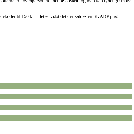
debollerne er hovedpersonen i denne opskrift og man kan tydeligt smage
ødeboller til 150 kr – det er vidst det der kaldes en SKARP pris!