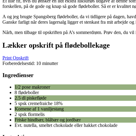
Et lille fif, hvis du ønsker en lidt ekstra luksuriøs udgave af denne
forskellen, på de gode og knap så gode flødeboller. Så er er kvalitet n
A og jeg brugte Spangsberg flødeboller, da vi tidligere på dagen, havde
Ganske farligt når deres lagersalg ligger et stenkast fra mit arbejde og
Nårh, men tilbage til opskriften på A’s sommerdrøm. Prøv den, du vil 
Lækker opskrift på flødebollekage
Print Opskrift
Forberedelsestid:
10 minutter
Ingredienser
1/2 pose makroner
8 flødeboller
2.5 dl piskefløde
5 spsk cremefraiche 18%
Kornene af 1 vaniljestang
2 spsk flormelis
Friske hindbær, blåbær og jordbær
Evt. nutella, smeltet chokolade eller hakket chokolade