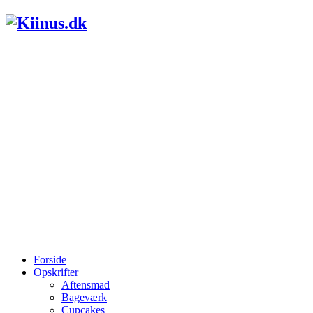
Forside
Opskrifter
Aftensmad
Bageværk
Cupcakes