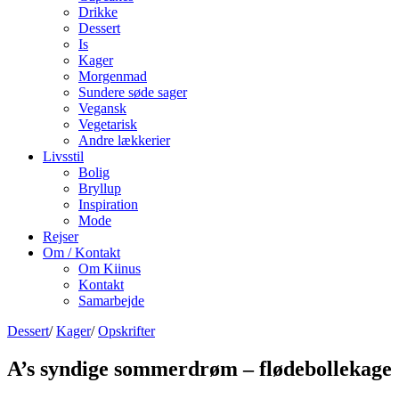
Drikke
Dessert
Is
Kager
Morgenmad
Sundere søde sager
Vegansk
Vegetarisk
Andre lækkerier
Livsstil
Bolig
Bryllup
Inspiration
Mode
Rejser
Om / Kontakt
Om Kiinus
Kontakt
Samarbejde
Dessert
/
Kager
/
Opskrifter
A’s syndige sommerdrøm – flødebollekage