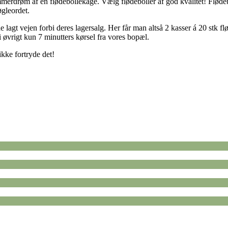
 sommerdrøm af en flødebollekage. Vælg flødeboller af god kvalitet! Flø
øgleordet.
 lagt vejen forbi deres lagersalg. Her får man altså 2 kasser á 20 stk fl
 i øvrigt kun 7 minutters kørsel fra vores bopæl.
ikke fortryde det!