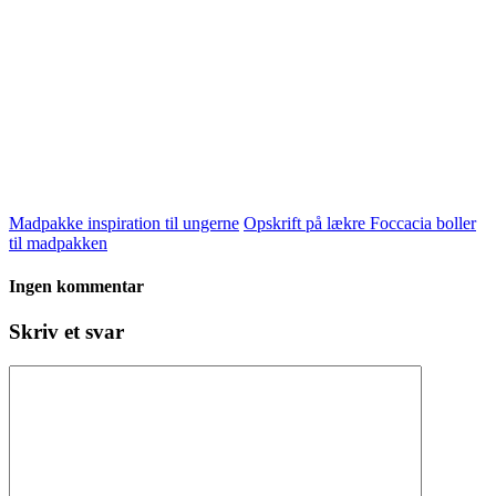
Madpakke inspiration til ungerne
Opskrift på lækre Foccacia boller
til madpakken
Ingen kommentar
Skriv et svar