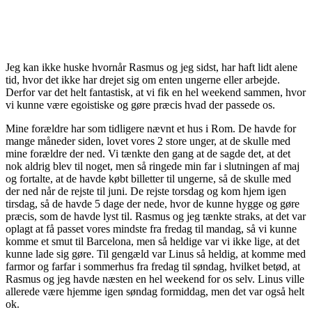
Jeg kan ikke huske hvornår Rasmus og jeg sidst, har haft lidt alene
tid, hvor det ikke har drejet sig om enten ungerne eller arbejde.
Derfor var det helt fantastisk, at vi fik en hel weekend sammen, hvor
vi kunne være egoistiske og gøre præcis hvad der passede os.
Mine forældre har som tidligere nævnt et hus i Rom. De havde for
mange måneder siden, lovet vores 2 store unger, at de skulle med
mine forældre der ned. Vi tænkte den gang at de sagde det, at det
nok aldrig blev til noget, men så ringede min far i slutningen af maj
og fortalte, at de havde købt billetter til ungerne, så de skulle med
der ned når de rejste til juni. De rejste torsdag og kom hjem igen
tirsdag, så de havde 5 dage der nede, hvor de kunne hygge og gøre
præcis, som de havde lyst til. Rasmus og jeg tænkte straks, at det var
oplagt at få passet vores mindste fra fredag til mandag, så vi kunne
komme et smut til Barcelona, men så heldige var vi ikke lige, at det
kunne lade sig gøre. Til gengæld var Linus så heldig, at komme med
farmor og farfar i sommerhus fra fredag til søndag, hvilket betød, at
Rasmus og jeg havde næsten en hel weekend for os selv. Linus ville
allerede være hjemme igen søndag formiddag, men det var også helt
ok.