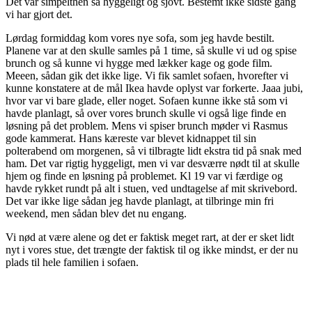
Det var simpelthen så hyggeligt og sjovt. Bestemt ikke sidste gang
vi har gjort det.
Lørdag formiddag kom vores nye sofa, som jeg havde bestilt.
Planene var at den skulle samles på 1 time, så skulle vi ud og spise
brunch og så kunne vi hygge med lækker kage og gode film.
Meeen, sådan gik det ikke lige. Vi fik samlet sofaen, hvorefter vi
kunne konstatere at de mål Ikea havde oplyst var forkerte. Jaaa jubi,
hvor var vi bare glade, eller noget. Sofaen kunne ikke stå som vi
havde planlagt, så over vores brunch skulle vi også lige finde en
løsning på det problem. Mens vi spiser brunch møder vi Rasmus
gode kammerat. Hans kæreste var blevet kidnappet til sin
polterabend om morgenen, så vi tilbragte lidt ekstra tid på snak med
ham. Det var rigtig hyggeligt, men vi var desværre nødt til at skulle
hjem og finde en løsning på problemet. Kl 19 var vi færdige og
havde rykket rundt på alt i stuen, ved undtagelse af mit skrivebord.
Det var ikke lige sådan jeg havde planlagt, at tilbringe min fri
weekend, men sådan blev det nu engang.
Vi nød at være alene og det er faktisk meget rart, at der er sket lidt
nyt i vores stue, det trængte der faktisk til og ikke mindst, er der nu
plads til hele familien i sofaen.