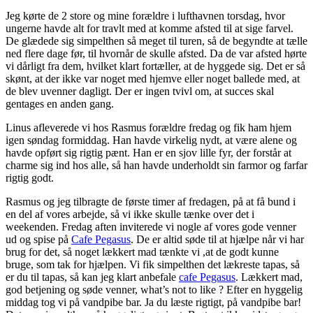
Jeg kørte de 2 store og mine forældre i lufthavnen torsdag, hvor
ungerne havde alt for travlt med at komme afsted til at sige farvel.
De glædede sig simpelthen så meget til turen, så de begyndte at tælle
ned flere dage før, til hvornår de skulle afsted. Da de var afsted hørte
vi dårligt fra dem, hvilket klart fortæller, at de hyggede sig. Det er så
skønt, at der ikke var noget med hjemve eller noget ballede med, at
de blev uvenner dagligt. Der er ingen tvivl om, at succes skal
gentages en anden gang.
Linus afleverede vi hos Rasmus forældre fredag og fik ham hjem
igen søndag formiddag. Han havde virkelig nydt, at være alene og
havde opført sig rigtig pænt. Han er en sjov lille fyr, der forstår at
charme sig ind hos alle, så han havde underholdt sin farmor og farfar
rigtig godt.
Rasmus og jeg tilbragte de første timer af fredagen, på at få bund i
en del af vores arbejde, så vi ikke skulle tænke over det i
weekenden. Fredag aften inviterede vi nogle af vores gode venner
ud og spise på
Cafe Pegasus
. De er altid søde til at hjælpe når vi har
brug for det, så noget lækkert mad tænkte vi ,at de godt kunne
bruge, som tak for hjælpen. Vi fik simpelthen det lækreste tapas, så
er du til tapas, så kan jeg klart anbefale
cafe Pegasus
. Lækkert mad,
god betjening og søde venner, what’s not to like ? Efter en hyggelig
middag tog vi på vandpibe bar. Ja du læste rigtigt, på vandpibe bar!