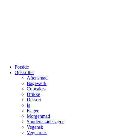
Forside
Opskrifter
Aftensmad
Bageværk
Cupcakes
Drikke
Dessert
Is
Kager
Morgenmad
Sundere søde sager
Vegansk
Vegetarisk