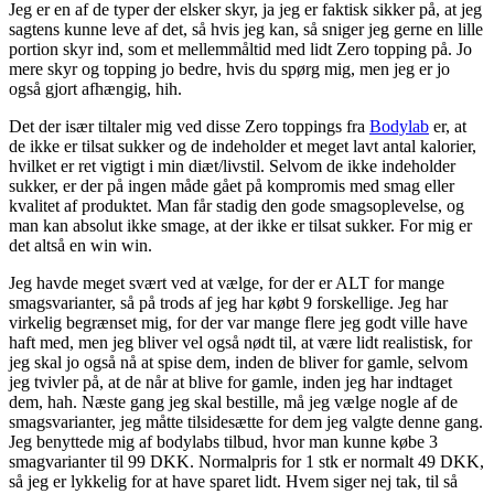
Jeg er en af de typer der elsker skyr, ja jeg er faktisk sikker på, at jeg
sagtens kunne leve af det, så hvis jeg kan, så sniger jeg gerne en lille
portion skyr ind, som et mellemmåltid med lidt Zero topping på. Jo
mere skyr og topping jo bedre, hvis du spørg mig, men jeg er jo
også gjort afhængig, hih.
Det der især tiltaler mig ved disse Zero toppings fra
Bodylab
er, at
de ikke er tilsat sukker og de indeholder et meget lavt antal kalorier,
hvilket er ret vigtigt i min diæt/livstil. Selvom de ikke indeholder
sukker, er der på ingen måde gået på kompromis med smag eller
kvalitet af produktet. Man får stadig den gode smagsoplevelse, og
man kan absolut ikke smage, at der ikke er tilsat sukker. For mig er
det altså en win win.
Jeg havde meget svært ved at vælge, for der er ALT for mange
smagsvarianter, så på trods af jeg har købt 9 forskellige. Jeg har
virkelig begrænset mig, for der var mange flere jeg godt ville have
haft med, men jeg bliver vel også nødt til, at være lidt realistisk, for
jeg skal jo også nå at spise dem, inden de bliver for gamle, selvom
jeg tvivler på, at de når at blive for gamle, inden jeg har indtaget
dem, hah. Næste gang jeg skal bestille, må jeg vælge nogle af de
smagsvarianter, jeg måtte tilsidesætte for dem jeg valgte denne gang.
Jeg benyttede mig af bodylabs tilbud, hvor man kunne købe 3
smagvarianter til 99 DKK. Normalpris for 1 stk er normalt 49 DKK,
så jeg er lykkelig for at have sparet lidt. Hvem siger nej tak, til så