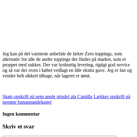
Jeg kan på det varmeste anbefale de lækre Zero toppings, som
alternativ for alle de andre toppings der findes på market, som er
proppet med sukker. Der var lynhurtig levering, rigtigt god service
og så var der oven i købet vedlagt en lille ekstra gave. Jeg er fan og
vender helt sikkert tilbage, når lageret er tømt.
Skøn opskrift på nem apple strudel ala Camilla
Lækker opskrift på
nemme bananpandekager
Ingen kommentar
Skriv et svar