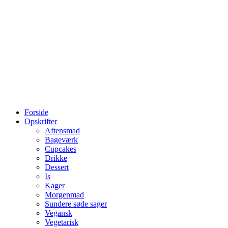
Forside
Opskrifter
Aftensmad
Bageværk
Cupcakes
Drikke
Dessert
Is
Kager
Morgenmad
Sundere søde sager
Vegansk
Vegetarisk