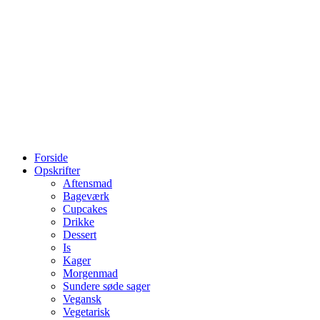
Forside
Opskrifter
Aftensmad
Bageværk
Cupcakes
Drikke
Dessert
Is
Kager
Morgenmad
Sundere søde sager
Vegansk
Vegetarisk