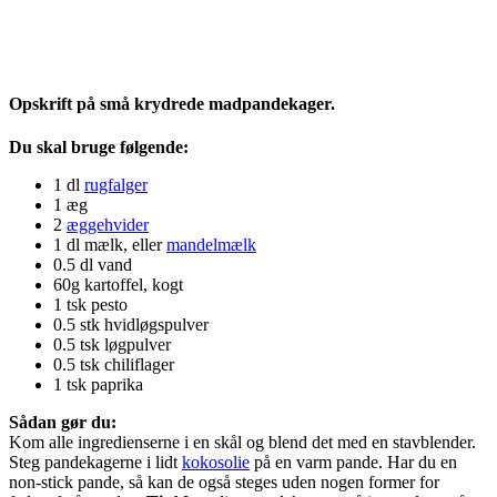
Opskrift på små krydrede madpandekager.
Du skal bruge følgende:
1 dl
rugfalger
1 æg
2
æggehvider
1 dl mælk, eller
mandelmælk
0.5 dl vand
60g kartoffel, kogt
1 tsk pesto
0.5 stk hvidløgspulver
0.5 tsk løgpulver
0.5 tsk chiliflager
1 tsk paprika
Sådan gør du:
Kom alle ingredienserne i en skål og blend det med en stavblender.
Steg pandekagerne i lidt
kokosolie
på en varm pande. Har du en
non-stick pande, så kan de også steges uden nogen former for