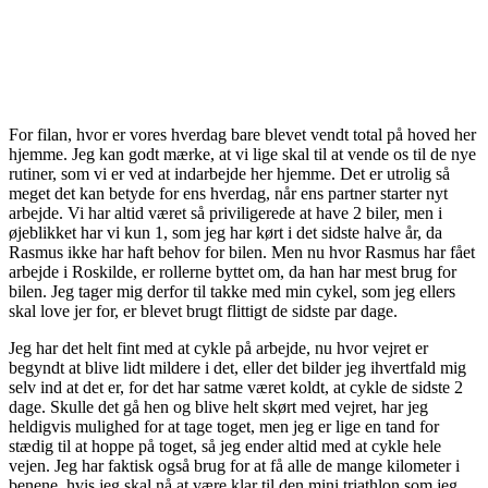
For filan, hvor er vores hverdag bare blevet vendt total på hoved her
hjemme. Jeg kan godt mærke, at vi lige skal til at vende os til de nye
rutiner, som vi er ved at indarbejde her hjemme. Det er utrolig så
meget det kan betyde for ens hverdag, når ens partner starter nyt
arbejde. Vi har altid været så priviligerede at have 2 biler, men i
øjeblikket har vi kun 1, som jeg har kørt i det sidste halve år, da
Rasmus ikke har haft behov for bilen. Men nu hvor Rasmus har fået
arbejde i Roskilde, er rollerne byttet om, da han har mest brug for
bilen. Jeg tager mig derfor til takke med min cykel, som jeg ellers
skal love jer for, er blevet brugt flittigt de sidste par dage.
Jeg har det helt fint med at cykle på arbejde, nu hvor vejret er
begyndt at blive lidt mildere i det, eller det bilder jeg ihvertfald mig
selv ind at det er, for det har satme været koldt, at cykle de sidste 2
dage. Skulle det gå hen og blive helt skørt med vejret, har jeg
heldigvis mulighed for at tage toget, men jeg er lige en tand for
stædig til at hoppe på toget, så jeg ender altid med at cykle hele
vejen. Jeg har faktisk også brug for at få alle de mange kilometer i
benene, hvis jeg skal nå at være klar til den mini triathlon som jeg