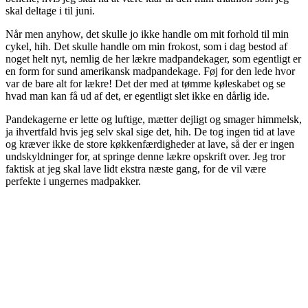
skal deltage i til juni.
Når men anyhow, det skulle jo ikke handle om mit forhold til min
cykel, hih. Det skulle handle om min frokost, som i dag bestod af
noget helt nyt, nemlig de her lækre madpandekager, som egentligt er
en form for sund amerikansk madpandekage. Føj for den lede hvor
var de bare alt for lækre! Det der med at tømme køleskabet og se
hvad man kan få ud af det, er egentligt slet ikke en dårlig ide.
Pandekagerne er lette og luftige, mætter dejligt og smager himmelsk,
ja ihvertfald hvis jeg selv skal sige det, hih. De tog ingen tid at lave
og kræver ikke de store køkkenfærdigheder at lave, så der er ingen
undskyldninger for, at springe denne lækre opskrift over. Jeg tror
faktisk at jeg skal lave lidt ekstra næste gang, for de vil være
perfekte i ungernes madpakker.