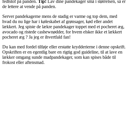
fedtstof på panden.
Tip!
Lav dine pandekager små i størrelsen, så er
de lettere at vende på panden.
Server pandekagerne mens de stadig er varme og top dem, med
hvad du nu lige har i køleskabet af grønsager, kød eller andet
lækkert. Jeg spiste de lækre pandekager toppet med et pocheret æg,
avocado og ristede cashewnødder, for hvem elsker ikke et lækkert
pocheret æg ? Ja jeg er ihvertfald fan!
Du kan med fordel tilføje eller erstatte krydderierne i denne opskrift.
Opskriften er en egentlig bare en rigtig god guideline, til at lave en
lækker omgang sunde madpandekager, som kan spises både til
frokost eller aftensmad.